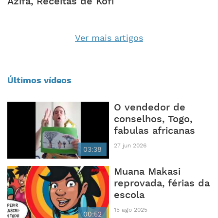
Azifa, Receitas de Kofi
Ver mais artigos
Últimos vídeos
O vendedor de
conselhos, Togo,
fabulas africanas
27 jun 2026
03:38
Muana Makasi
reprovada, férias da
escola
15 ago 2025
00:52