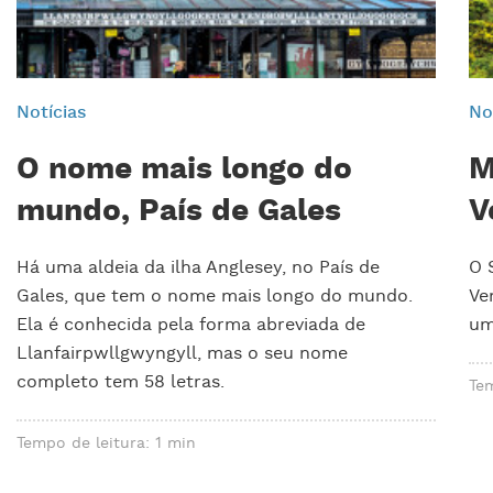
Notícias
No
O nome mais longo do
M
mundo, País de Gales
V
Há uma aldeia da ilha Anglesey, no País de
O 
Gales, que tem o nome mais longo do mundo.
Ve
Ela é conhecida pela forma abreviada de
um
Llanfairpwllgwyngyll, mas o seu nome
completo tem 58 letras.
Tem
Tempo de leitura: 1 min