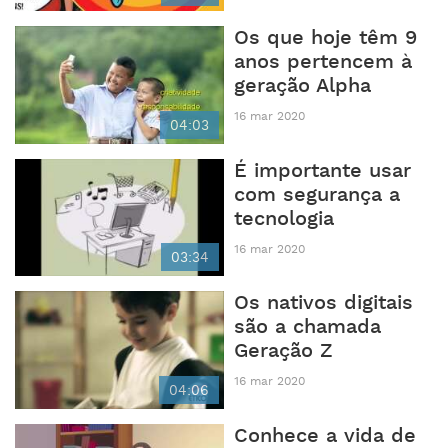
Os que hoje têm 9
anos pertencem à
geração Alpha
16 mar 2020
04:03
É importante usar
com segurança a
tecnologia
16 mar 2020
03:34
Os nativos digitais
são a chamada
Geração Z
16 mar 2020
04:06
Conhece a vida de