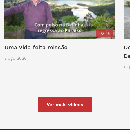
02:46
Uma vida feita missão
De
D
7 ago 2026
15 
Ver mais vídeos