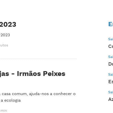
 2023
E
 2023
Sa
nutos
C
Sa
D
jas - Irmãos Peixes
Sa
E
Sa
da casa comum, ajuda-nos a conhecer o
A
 a ecologia
 min