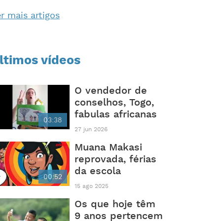
r mais artigos
ltimos vídeos
O vendedor de
conselhos, Togo,
fabulas africanas
03:38
27 jun 2026
Muana Makasi
reprovada, férias
da escola
00:52
15 ago 2025
Os que hoje têm
9 anos pertencem