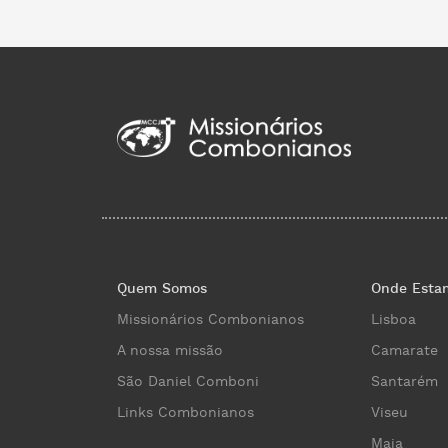
Quem Somos
Onde Esta
Missionários Combonianos
Lisboa
A nossa missão
Camarate
São Daniel Comboni
Santarém
Links Combonianos
Viseu
Maia