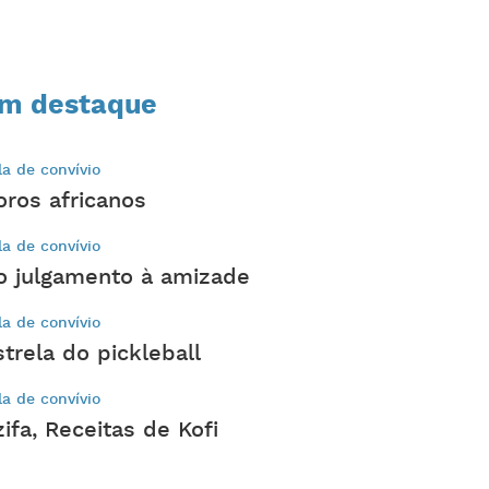
m destaque
la de convívio
oros africanos
la de convívio
o julgamento à amizade
la de convívio
strela do pickleball
la de convívio
zifa, Receitas de Kofi