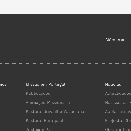
Além-Mar
mos
Missão em Portugal
Notícias
Publicações
Actualidades
Animação Missionária
Notícias da 
Pastoral Juvenil e Vocacional
Apoiar atrav
Pastoral Paroquial
Projectos So
Justiça e Paz
Obra do Red