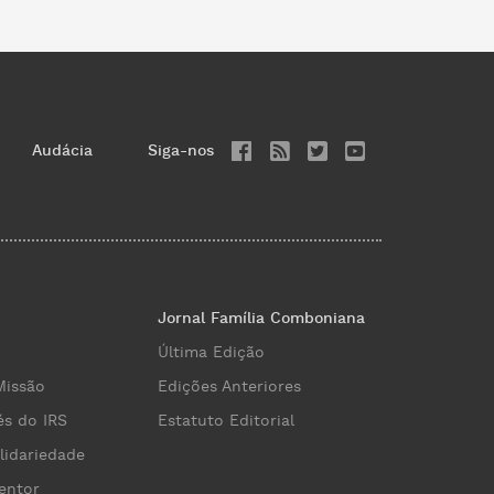
Audácia
Siga-nos
Jornal Família Comboniana
Última Edição
Missão
Edições Anteriores
és do IRS
Estatuto Editorial
lidariedade
entor