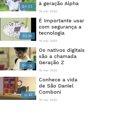
à geração Alpha
04:03
16 mar 2020
É importante usar
com segurança a
tecnologia
03:34
16 mar 2020
Os nativos digitais
são a chamada
Geração Z
04:06
16 mar 2020
Conhece a vida
de São Daniel
Comboni
10:41
16 mar 2020