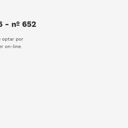
 - nº 652
e optar por
r on-line.