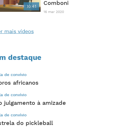
Comboni
10:41
16 mar 2020
r mais vídeos
m destaque
la de convívio
oros africanos
la de convívio
o julgamento à amizade
la de convívio
strela do pickleball