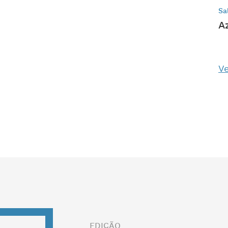
Sa
A
Ve
EDIÇÃO