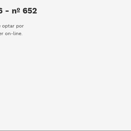
 - nº 652
e optar por
r on-line.