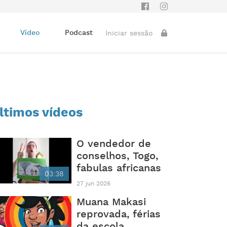
Vídeo
Podcast
Iniciar sessão
ltimos vídeos
O vendedor de
conselhos, Togo,
fabulas africanas
03:38
27 jun 2026
Muana Makasi
reprovada, férias
da escola