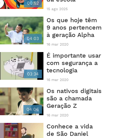
00:52
15 ago 2025
Os que hoje têm
9 anos pertencem
à geração Alpha
04:03
16 mar 2020
É importante usar
com segurança a
tecnologia
03:34
16 mar 2020
Os nativos digitais
são a chamada
Geração Z
04:06
16 mar 2020
Conhece a vida
de São Daniel