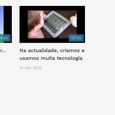
4:00
03:05
er…
Na actualidade, criamos e
usamos muita tecnologia
16 mar 2020