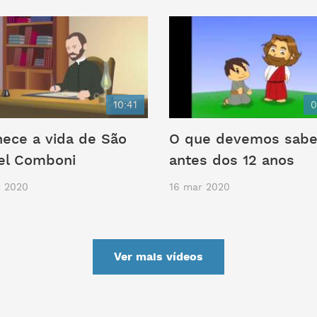
10:41
0
ece a vida de São
O que devemos sab
el Comboni
antes dos 12 anos
r 2020
16 mar 2020
Ver mais vídeos