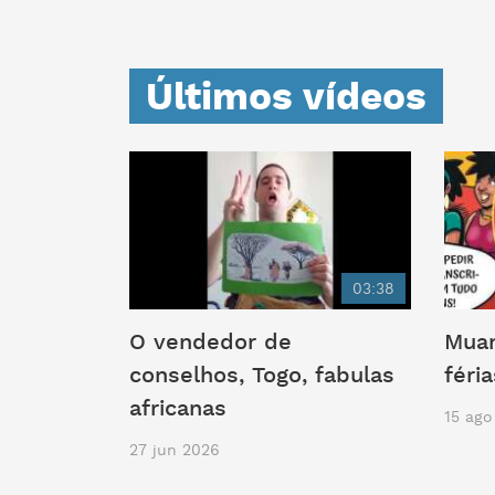
Últimos vídeos
03:38
O vendedor de
Muan
conselhos, Togo, fabulas
féri
africanas
15 ago
27 jun 2026