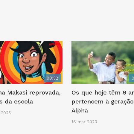
00:52
0
a Makasi reprovada,
Os que hoje têm 9 a
as da escola
pertencem à geração
Alpha
 2025
16 mar 2020