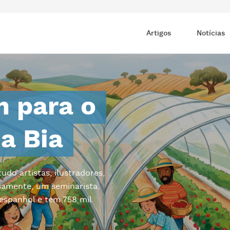
Artigos
Notícias
m para o
da Bia
do artistas, ilustradores,
osamente, um seminarista.
 espanhol e tem 758 mil