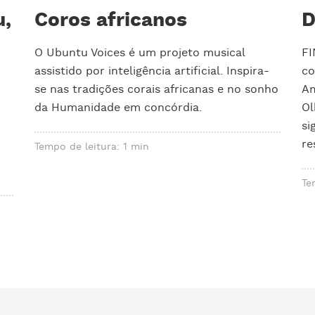
u,
Coros africanos
D
O Ubuntu Voices é um projeto musical
FI
assistido por inteligência artificial. Inspira-
co
se nas tradições corais africanas e no sonho
Am
da Humanidade em concórdia.
Ol
si
re
Tempo de leitura: 1 min
Te