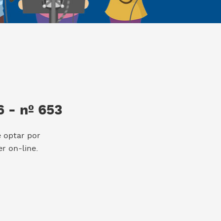
 - nº 653
e optar por
r on-line.