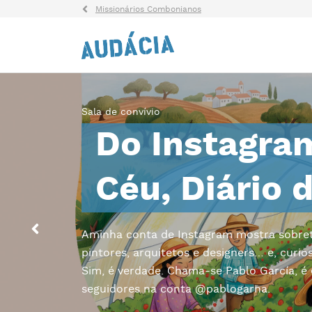
Missionários Combonianos
Sala de convívio
Do Instagra
Céu, Diário 
Aminha conta de Instagram mostra sobretu
pintores, arquitetos e designers… e, curi
Sim, é verdade. Chama-se Pablo García, é
seguidores na conta @pablogarna.