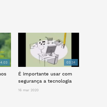
4:03
03:34
nos
É importante usar com
segurança a tecnologia
16 mar 2020