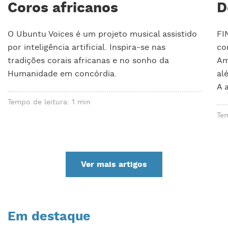
Coros africanos
D
O Ubuntu Voices é um projeto musical assistido
FI
por inteligência artificial. Inspira-se nas
co
tradições corais africanas e no sonho da
Am
Humanidade em concórdia.
al
A 
Tempo de leitura: 1 min
Tem
Ver mais artigos
Em destaque