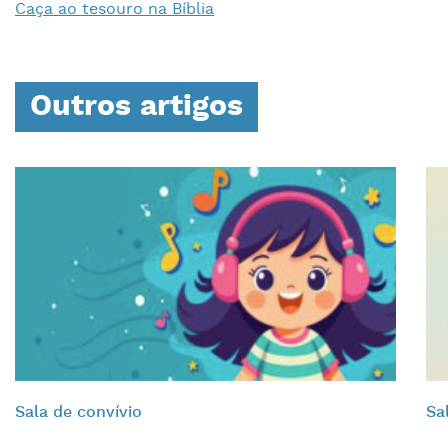
Caça ao tesouro na Bíblia
Outros artigos
Sala de convívio
Sa