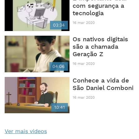
com segurança a
tecnologia
16 mar 2020
03:34
Os nativos digitais
são a chamada
Geração Z
16 mar 2020
04:06
Conhece a vida de
São Daniel Comboni
16 mar 2020
10:41
Ver mais vídeos