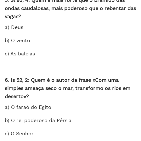
5. Sl 93, 4: Quem é mais forte que o bramido das
ondas caudalosas, mais poderoso que o rebentar das
vagas?
a) Deus
b) O vento
c) As baleias
6. Is 52, 2: Quem é o autor da frase «Com uma
simples ameaça seco o mar, transformo os rios em
deserto»?
a) O faraó do Egito
b) O rei poderoso da Pérsia
c) O Senhor