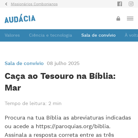
Missionários Combonianos
Valores
Ciência e tecnologia
Sala de convívio
À vol
Sala de convívio
08 julho 2025
Caça ao Tesouro na Bíblia:
Mar
Tempo de leitura: 2 min
Procura na tua Bíblia as abreviaturas indicadas
ou acede a https://paroquias.org/biblia.
Assinala a resposta correta entre as três