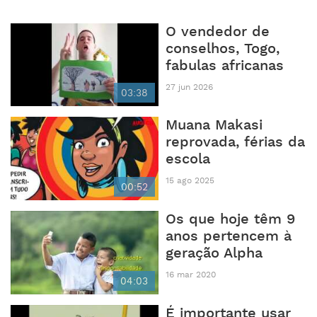
O vendedor de
conselhos, Togo,
fabulas africanas
27 jun 2026
03:38
Muana Makasi
reprovada, férias da
escola
15 ago 2025
00:52
Os que hoje têm 9
anos pertencem à
geração Alpha
16 mar 2020
04:03
É importante usar