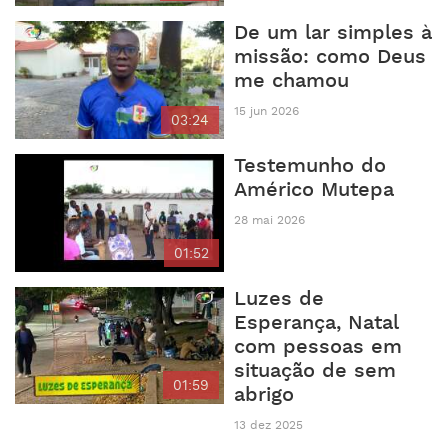
De um lar simples à
missão: como Deus
me chamou
15 jun 2026
03:24
Testemunho do
Américo Mutepa
28 mai 2026
01:52
Luzes de
Esperança, Natal
com pessoas em
situação de sem
01:59
abrigo
13 dez 2025