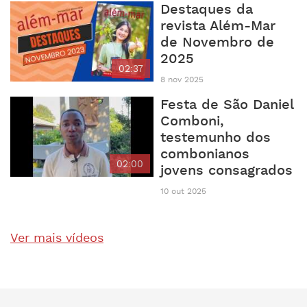
Destaques da
revista Além-Mar
de Novembro de
2025
02:37
8 nov 2025
Festa de São Daniel
Comboni,
testemunho dos
combonianos
02:00
jovens consagrados
10 out 2025
Ver mais vídeos