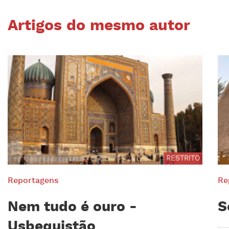
Artigos do mesmo autor
RESTRITO
Reportagens
Re
Nem tudo é ouro -
S
Usbequistão