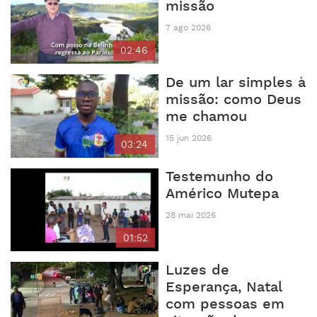
missão
7 ago 2026
02:46
De um lar simples à
missão: como Deus
me chamou
15 jun 2026
03:24
Testemunho do
Américo Mutepa
28 mai 2026
01:52
Luzes de
Esperança, Natal
com pessoas em