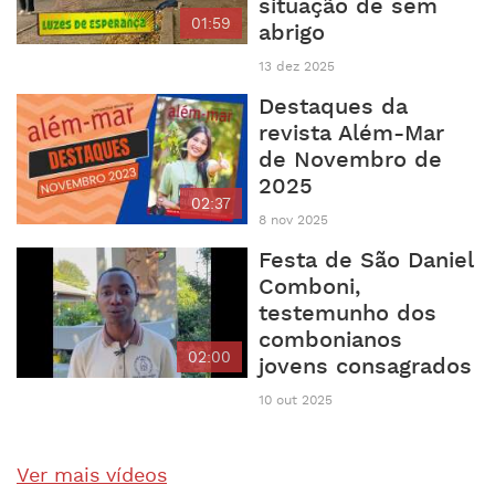
situação de sem
01:59
abrigo
13 dez 2025
Destaques da
revista Além-Mar
de Novembro de
2025
02:37
8 nov 2025
Festa de São Daniel
Comboni,
testemunho dos
combonianos
02:00
jovens consagrados
10 out 2025
Ver mais vídeos