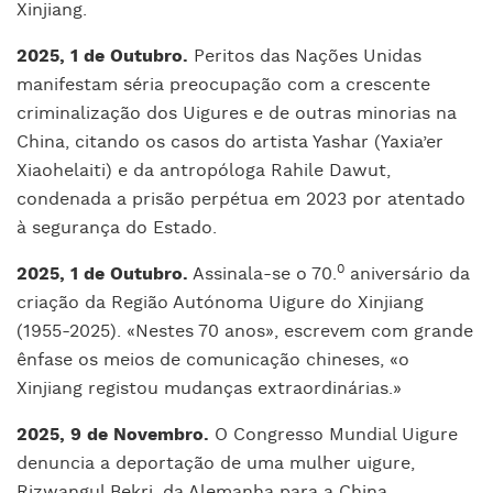
Xinjiang.
2025, 1 de Outubro.
Peritos das Nações Unidas
manifestam séria preocupação com a crescente
criminalização dos Uigures e de outras minorias na
China, citando os casos do artista Yashar (Yaxia’er
Xiaohelaiti) e da antropóloga Rahile Dawut,
condenada a prisão perpétua em 2023 por atentado
à segurança do Estado.
0
2025, 1 de Outubro.
Assinala-se o 70.
aniversário da
criação da Região Autónoma Uigure do Xinjiang
(1955-2025). «Nestes 70 anos», escrevem com grande
ênfase os meios de comunicação chineses, «o
Xinjiang registou mudanças extraordinárias.»
2025, 9 de Novembro.
O Congresso Mundial Uigure
denuncia a deportação de uma mulher uigure,
Rizwangul Bekri, da Alemanha para a China.