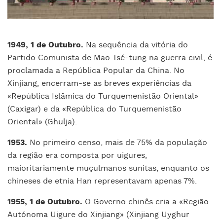
1949, 1 de Outubro.
Na sequência da vitória do
Partido Comunista de Mao Tsé-tung na guerra civil, é
proclamada a República Popular da China. No
Xinjiang, encerram-se as breves experiências da
«República Islâmica do Turquemenistão Oriental»
(Caxigar) e da «República do Turquemenistão
Oriental» (Ghulja).
1953.
No primeiro censo, mais de 7
5
% da população
da região era composta por uigures,
maioritariamente muçulmanos sunitas, enquanto os
chineses de etnia Han representavam apenas
7
%.
1955, 1 de Outubro.
O Governo chinês cria a «Região
Autónoma Uigure do Xinjiang» (Xinjiang Uyghur