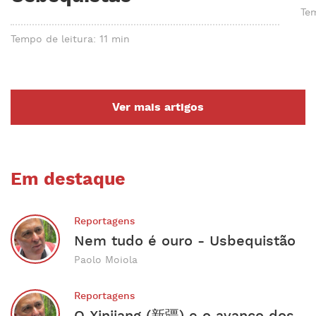
Tem
Tempo de leitura: 11 min
Ver mais artigos
Em destaque
Reportagens
Nem tudo é ouro - Usbequistão
Paolo Moiola
Reportagens
O Xinjiang (新疆) e o avanço dos