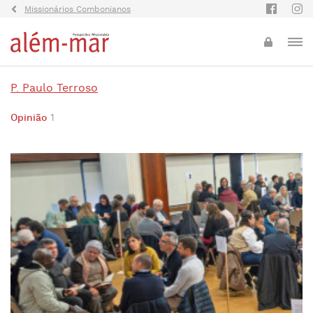
Missionários Combonianos
P. Paulo Terroso
Opinião
1