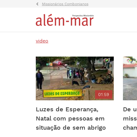
Missionários Combonianos
video
01:59
Luzes de Esperança,
De u
Natal com pessoas em
miss
situação de sem abrigo
cha