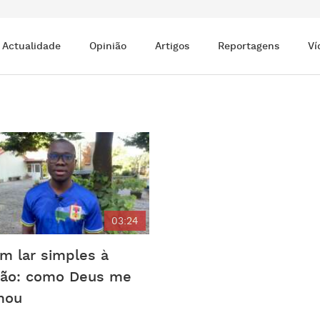
Actualidade
Opinião
Artigos
Reportagens
Ví
03:24
m lar simples à
ão: como Deus me
mou