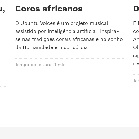
u,
Coros africanos
D
O Ubuntu Voices é um projeto musical
FI
assistido por inteligência artificial. Inspira-
co
se nas tradições corais africanas e no sonho
Am
da Humanidade em concórdia.
Ol
si
re
Tempo de leitura: 1 min
Te