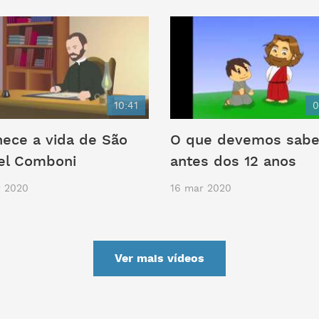
10:41
0
ece a vida de São
O que devemos sab
el Comboni
antes dos 12 anos
r 2020
16 mar 2020
Ver mais vídeos