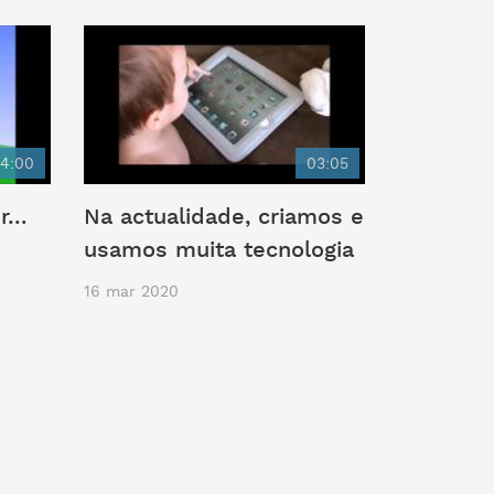
4:00
03:05
er…
Na actualidade, criamos e
usamos muita tecnologia
16 mar 2020