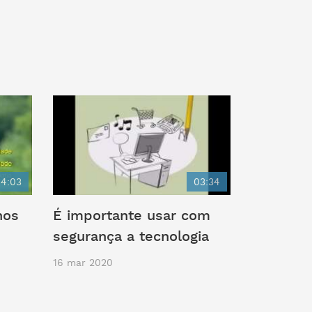
4:03
03:34
nos
É importante usar com
segurança a tecnologia
16 mar 2020