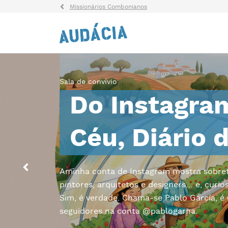
Missionários Combonianos
Sala de convívio
Do Instagra
Céu, Diário 
Aminha conta de Instagram mostra sobretu
pintores, arquitetos e designers… e, curi
Sim, é verdade. Chama-se Pablo García, é
seguidores na conta @pablogarna.