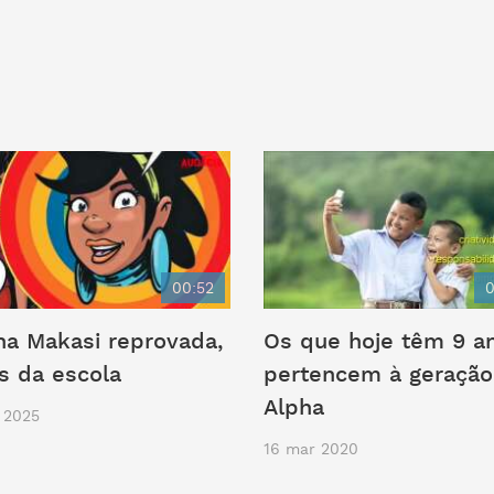
00:52
0
a Makasi reprovada,
Os que hoje têm 9 a
as da escola
pertencem à geração
Alpha
 2025
16 mar 2020