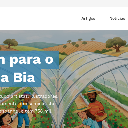
Artigos
Notícias
m para o
da Bia
do artistas, ilustradores,
osamente, um seminarista.
 espanhol e tem 758 mil