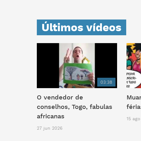
Últimos vídeos
03:38
O vendedor de
Muan
conselhos, Togo, fabulas
féri
africanas
15 ago
27 jun 2026