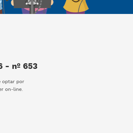
 - nº 653
e optar por
r on-line.