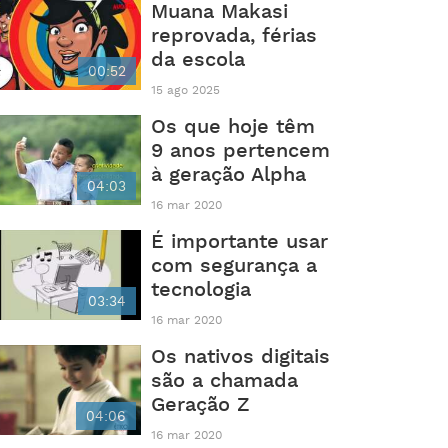
Muana Makasi
reprovada, férias
da escola
00:52
15 ago 2025
Os que hoje têm
9 anos pertencem
à geração Alpha
04:03
16 mar 2020
É importante usar
com segurança a
tecnologia
03:34
16 mar 2020
Os nativos digitais
são a chamada
Geração Z
04:06
16 mar 2020