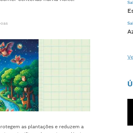
Sa
E
boas
Sa
A
Ve
Ú
 protegem as plantações e reduzem a