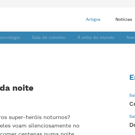
Artigos
Notícias
tecnologia
Sala de convívio
À volta do mundo
Ave
E
da noite
Sa
C
ros super-heróis noturnos?
Sa
D
eles voam silenciosamente no
 comer centenas numa noite.