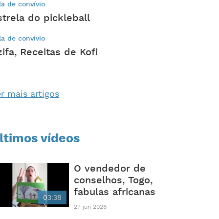
la de convívio
strela do pickleball
la de convívio
zifa, Receitas de Kofi
r mais artigos
ltimos vídeos
O vendedor de
conselhos, Togo,
fabulas africanas
03:38
27 jun 2026