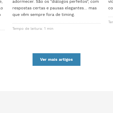
e,
adormecer. São os “diálogos perfeitos”, com
ví
lo
respostas certas e pausas elegantes… mas
co
m
que vêm sempre fora de timing.
Te
Tempo de leitura: 1 min
Ver mais artigos