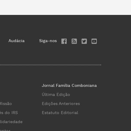
Audácia
Siga-nos
Jornal Família Comboniana
Última Edição
Missão
Edições Anteriores
és do IRS
Estatuto Editorial
lidariedade
entor