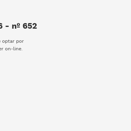
 - nº 652
e optar por
r on-line.