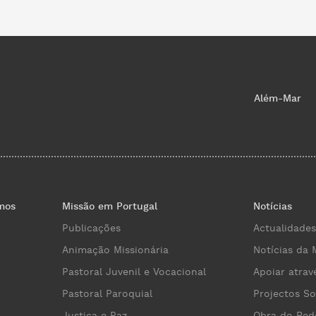
Além-Mar
mos
Missão em Portugal
Notícias
Publicações
Actualidades
Animação Missionária
Notícias da 
Pastoral Juvenil e Vocacional
Apoiar atrav
Pastoral Paroquial
Projectos So
Justiça e Paz
Obra do Red