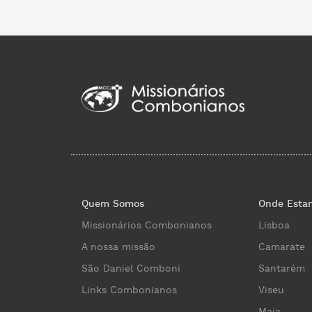
Quem Somos
Onde Esta
Missionários Combonianos
Lisboa
A nossa missão
Camarate
São Daniel Comboni
Santarém
Links Combonianos
Viseu
Maia