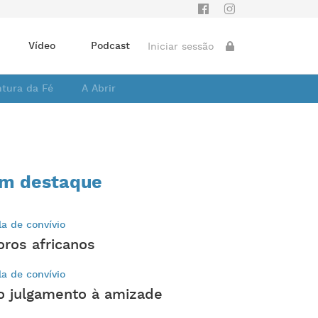
Vídeo
Podcast
Iniciar sessão
ntura da Fé
A Abrir
m destaque
la de convívio
oros africanos
la de convívio
o julgamento à amizade