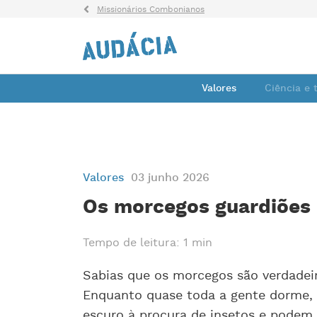
Missionários Combonianos
Valores
Ciência e 
Valores
03 junho 2026
Os morcegos guardiões 
Tempo de leitura: 1 min
Sabias que os morcegos são verdadei
Enquanto quase toda a gente dorme, 
escuro à procura de insetos e podem