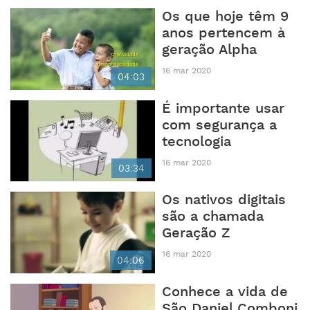
Os que hoje têm 9
anos pertencem à
geração Alpha
16 mar 2020
04:03
É importante usar
com segurança a
tecnologia
16 mar 2020
03:34
Os nativos digitais
são a chamada
Geração Z
16 mar 2020
04:06
Conhece a vida de
São Daniel Comboni