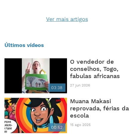
Ver mais artigos
Últimos vídeos
O vendedor de
conselhos, Togo,
fabulas africanas
27 jun 2026
03:38
Muana Makasi
reprovada, férias da
escola
15 ago 2025
00:52