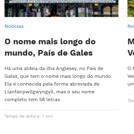
Notícias
No
O nome mais longo do
M
mundo, País de Gales
V
Há uma aldeia da ilha Anglesey, no País de
O 
Gales, que tem o nome mais longo do mundo.
Ve
Ela é conhecida pela forma abreviada de
um
Llanfairpwllgwyngyll, mas o seu nome
completo tem 58 letras.
Tem
Tempo de leitura: 1 min