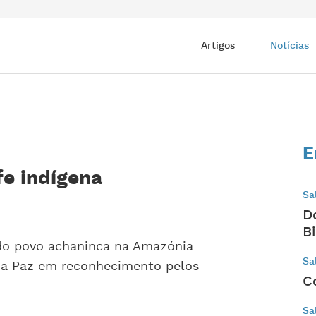
Artigos
Notícias
E
fe indígena
Sa
D
B
 do povo achaninca na Amazónia
Sa
 da Paz em reconhecimento pelos
C
Sa