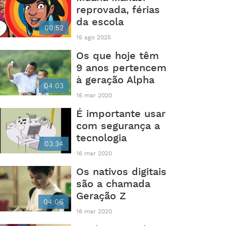
reprovada, férias
da escola
00:52
15 ago 2025
Os que hoje têm
9 anos pertencem
à geração Alpha
04:03
16 mar 2020
É importante usar
com segurança a
tecnologia
03:34
16 mar 2020
Os nativos digitais
são a chamada
Geração Z
04:06
16 mar 2020