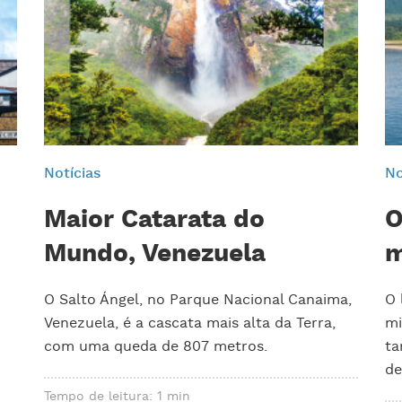
Notícias
No
Maior Catarata do
O
Mundo, Venezuela
m
O Salto Ángel, no Parque Nacional Canaima,
O 
Venezuela, é a cascata mais alta da Terra,
mi
com uma queda de 807 metros.
ta
de
Tempo de leitura: 1 min