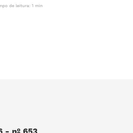
mpo de leitura: 1 min
 - nº 653