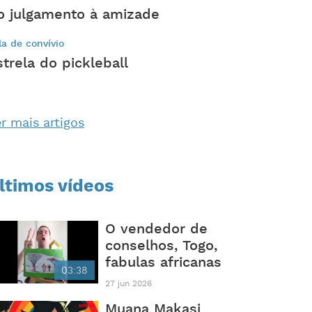
o julgamento à amizade
la de convívio
strela do pickleball
r mais artigos
ltimos vídeos
O vendedor de
conselhos, Togo,
fabulas africanas
03:38
27 jun 2026
Muana Makasi