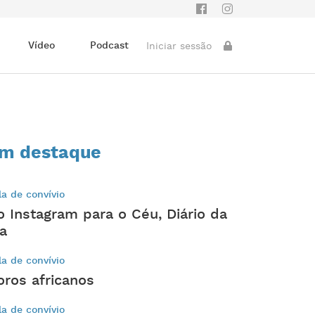
Vídeo
Podcast
Iniciar sessão
m destaque
la de convívio
o Instagram para o Céu, Diário da
ia
la de convívio
oros africanos
la de convívio