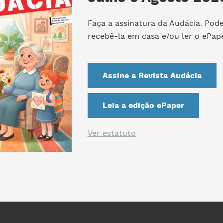
Faça a assinatura da Audácia. Pod
recebê-la em casa e/ou ler o ePape
Assine a Revista Audácia
Leia a edição ePaper
Ver estatuto