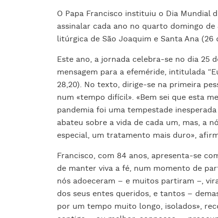
O Papa Francisco instituiu o Dia Mundial d
assinalar cada ano no quarto domingo de 
litúrgica de São Joaquim e Santa Ana (26 
Este ano, a jornada celebra-se no dia 25 
mensagem para a efeméride, intitulada “Eu
28,20). No texto, dirige-se na primeira p
num «tempo difícil». «Bem sei que esta m
pandemia foi uma tempestade inesperada 
abateu sobre a vida de cada um, mas, a n
especial, um tratamento mais duro», afir
Francisco, com 84 anos, apresenta-se co
de manter viva a fé, num momento de part
nós adoeceram – e muitos partiram –, vir
dos seus entes queridos, e tantos – dema
por um tempo muito longo, isolados», recor