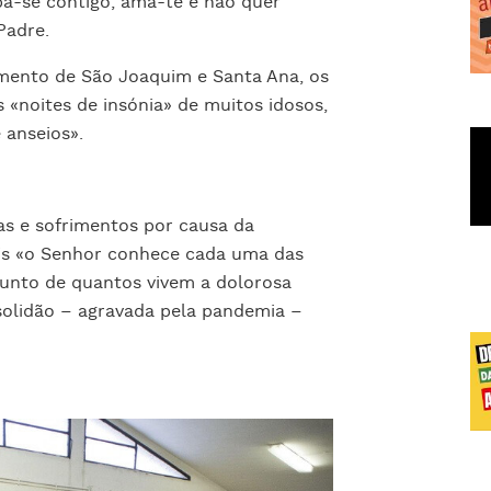
a-se contigo, ama-te e não quer
Padre.
rimento de São Joaquim e Santa Ana, os
s «noites de insónia» de muitos idosos,
 anseios».
s e sofrimentos por causa da
is «o Senhor conhece cada uma das
junto de quantos vivem a dolorosa
 solidão – agravada pela pandemia –