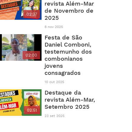
revista Além-Mar
de Novembro de
02:37
2025
8 nov 2025
Festa de São
Daniel Comboni,
testemunho dos
02:00
combonianos
jovens
consagrados
10 out 2025
Destaque da
revista Além-Mar,
Setembro 2025
02:51
23 set 2025