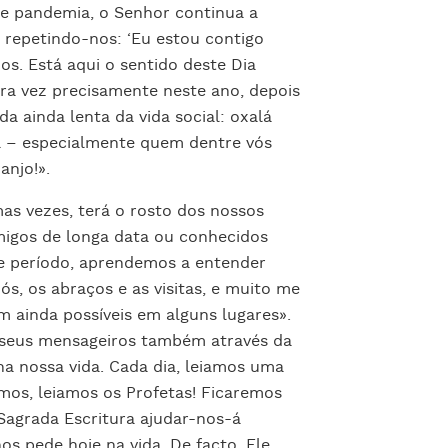
e pandemia, o Senhor continua a
o repetindo-nos: ‘Eu estou contigo
odos. Está aqui o sentido deste Dia
ira vez precisamente neste ano, depois
ainda lenta da vida social: oxalá
sa – especialmente quem dentre vós
anjo!».
mas vezes, terá o rosto dos nossos
amigos de longa data ou conhecidos
te período, aprendemos a entender
s, os abraços e as visitas, e muito me
m ainda possíveis em alguns lugares».
s seus mensageiros também através da
 na nossa vida. Cada dia, leiamos uma
mos, leiamos os Profetas! Ficaremos
Sagrada Escritura ajudar-nos-á
s pede hoje na vida. De facto, Ele