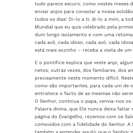
tudo parece escuro, como nestes meses d
enviar anjos para consolar a nossa solidã
todos os dias’. Di-lo a ti, di-lo a mim, a t
Mundial que eu quis celebrado pela prime
dum longo isolamento e com uma retomada 
cada avô, cada idoso, cada avó, cada ido
está mais sozinho – receba a visita de um 
E o pontífice explica que «este anjo, algu
netos; outras vezes, dos familiares, dos 
precisamente neste momento difícil. Nes
como são importantes, para cada um de nó
entristece o facto de as mesmas não sere
O Senhor, continua o papa, «envia-nos o
Palavra divina, que Ele nunca deixa faltar
página do Evangelho, rezemos com os Sal
comovidos com a fidelidade do Senhor. A 
também a entender aquilo que o Senhor no