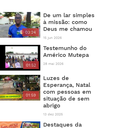
De um lar simples
à missão: como
Deus me chamou
03:24
15 jun 2026
Testemunho do
Américo Mutepa
28 mai 2026
01:52
Luzes de
Esperança, Natal
com pessoas em
01:59
situação de sem
abrigo
13 dez 2025
Destaques da