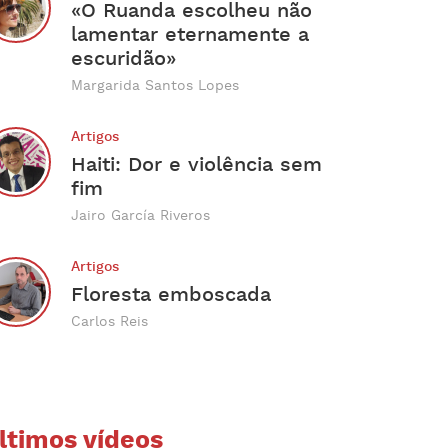
«O Ruanda escolheu não
lamentar eternamente a
escuridão»
Margarida Santos Lopes
Artigos
Haiti: Dor e violência sem
fim
Jairo García Riveros
Artigos
Floresta emboscada
Carlos Reis
ltimos vídeos