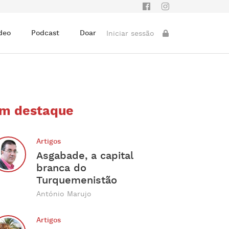
deo
Podcast
Doar
Iniciar sessão
m destaque
Artigos
Asgabade, a capital
branca do
Turquemenistão
António Marujo
Artigos