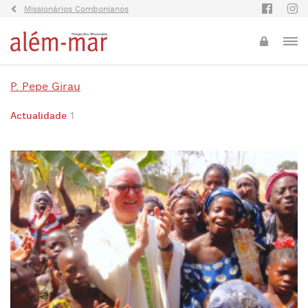
Missionários Combonianos
P. Pepe Girau
Actualidade
1