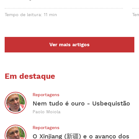
Tempo de leitura: 11 min
Tem
Ver mais artigos
Em destaque
Reportagens
Nem tudo é ouro - Usbequistão
Paolo Moiola
Reportagens
O Xinjiang (新疆) e o avanço dos