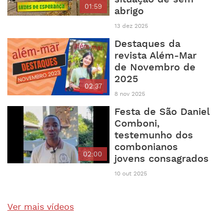
01:59
abrigo
13 dez 2025
Destaques da
revista Além-Mar
de Novembro de
2025
02:37
8 nov 2025
Festa de São Daniel
Comboni,
testemunho dos
combonianos
02:00
jovens consagrados
10 out 2025
Ver mais vídeos