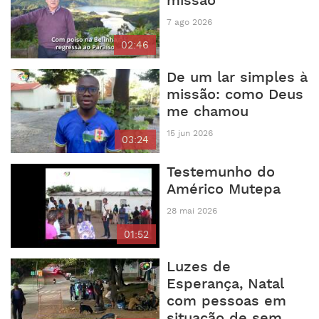
missão
7 ago 2026
02:46
De um lar simples à
missão: como Deus
me chamou
15 jun 2026
03:24
Testemunho do
Américo Mutepa
28 mai 2026
01:52
Luzes de
Esperança, Natal
com pessoas em
situação de sem