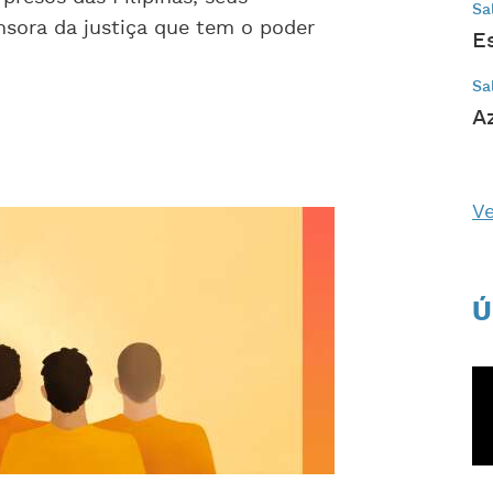
Sa
nsora da justiça que tem o poder
E
Sa
A
Ve
Ú