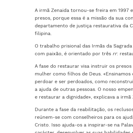
A irmã Zenaida tornou-se freira em 1997 
presos, porque essa é a missão da sua co
departamento de justiça restaurativa da Cá
filipina.
O trabalho prisional das Irmãs da Sagrada
com paixão, é orientado por três
rr
: resta
A fase do restaurar visa instruir os pres
mulher como filhos de Deus. «Ensinamos 
perdoar e ser perdoados, como reconstrui
a ajuda de outras pessoas. O nosso empe
e restaurar a dignidade», explicava a irmã
Durante a fase da reabilitação, os recluso
reúnem-se com conselheiros para os ajuda
Cristo. Isso ajuda-os a inspirar-se na Pal
carácter, desenvolver as suas habilidade