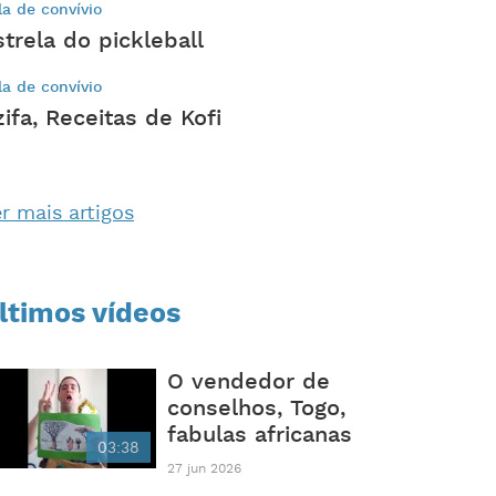
la de convívio
strela do pickleball
la de convívio
zifa, Receitas de Kofi
r mais artigos
ltimos vídeos
O vendedor de
conselhos, Togo,
fabulas africanas
03:38
27 jun 2026