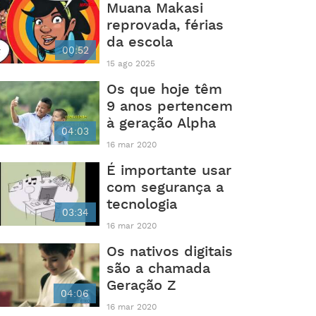
Muana Makasi
reprovada, férias
da escola
00:52
15 ago 2025
Os que hoje têm
9 anos pertencem
à geração Alpha
04:03
16 mar 2020
É importante usar
com segurança a
tecnologia
03:34
16 mar 2020
Os nativos digitais
são a chamada
Geração Z
04:06
16 mar 2020