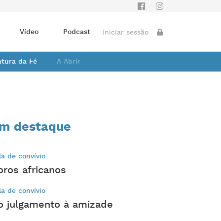
Vídeo
Podcast
Iniciar sessão
ntura da Fé
A Abrir
m destaque
la de convívio
oros africanos
la de convívio
o julgamento à amizade