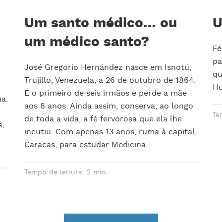
Um santo médico… ou
U
um médico santo?
Fé
pa
José Gregorio Hernández nasce em Isnotú,
qu
Trujillo, Venezuela, a 26 de outubro de 1864.
Hu
É o primeiro de seis irmãos e perde a mãe
a.
aos 8 anos. Ainda assim, conserva, ao longo
e
Te
de toda a vida, a fé fervorosa que ela lhe
s,
incutiu. Com apenas 13 anos, ruma à capital,
Caracas, para estudar Medicina.
Tempo de leitura: 2 min