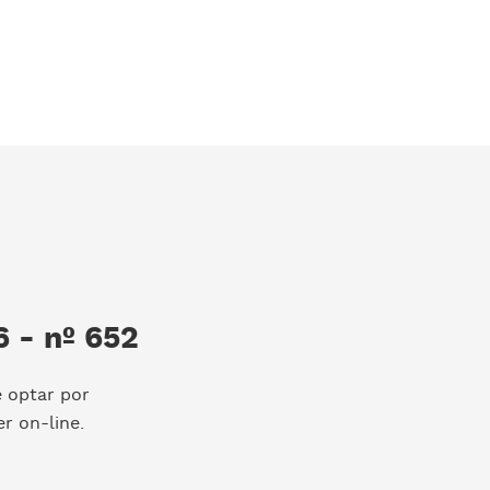
 - nº 652
e optar por
r on-line.