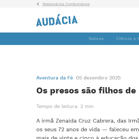
Missionários Combonianos
Valores
Ciência e 
Aventura da Fé
05 dezembro 2025
Os presos são filhos de
Tempo de leitura: 2 min
A irmã Zenaida Cruz Cabrera, das Irm
os seus 72 anos de vida — faleceu em
mais de vinte e cinco à educação dos 