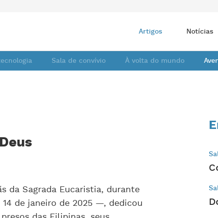
Artigos
Notícias
tecnologia
Sala de convívio
À volta do mundo
Ave
E
 Deus
Sa
C
ãs da Sagrada Eucaristia, durante
Sa
D
 14 de janeiro de 2025 —, dedicou
presos das Filipinas, seus