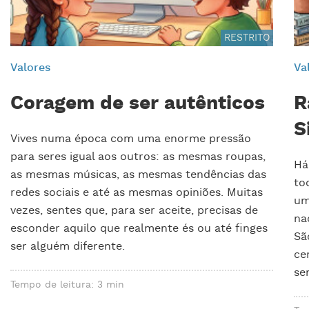
RESTRITO
Valores
Va
Coragem de ser autênticos
R
S
Vives numa época com uma enorme pressão
para seres igual aos outros: as mesmas roupas,
Há
as mesmas músicas, as mesmas tendências das
to
redes sociais e até as mesmas opiniões. Muitas
um
vezes, sentes que, para ser aceite, precisas de
na
esconder aquilo que realmente és ou até finges
Sã
ser alguém diferente.
ce
se
Tempo de leitura: 3 min