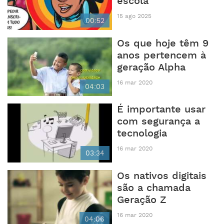
escola
15 ago 2025
00:52
Os que hoje têm 9
anos pertencem à
geração Alpha
16 mar 2020
04:03
É importante usar
com segurança a
tecnologia
16 mar 2020
03:34
Os nativos digitais
são a chamada
Geração Z
16 mar 2020
04:06