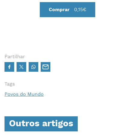
Vivem principalmente nas províncias de Java Oriental
Comprar
0,15€
e Central.
Os javaneses são bilingues: falam o indonésio, que é
a língua nacional, e, em casa, falam javanês, cujas
origens remontam ao século VIII.
Partilhar
Tags
Povos do Mundo
Outros artigos