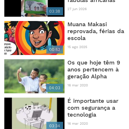
fabulas africanas
27 jun 2026
03:38
Muana Makasi
reprovada, férias da
escola
15 ago 2025
00:52
Os que hoje têm 9
anos pertencem à
geração Alpha
16 mar 2020
04:03
É importante usar
com segurança a
tecnologia
16 mar 2020
03:34