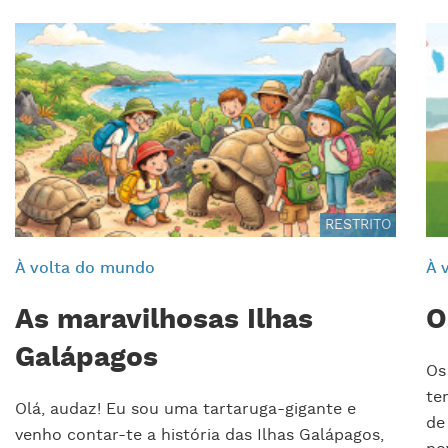
RESTRITO
À volta do mundo
À 
As maravilhosas Ilhas
O
Galápagos
Os
te
Olá, audaz! Eu sou uma tartaruga-gigante e
de
venho contar-te a história das Ilhas Galápagos,