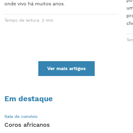
po
onde vivo há muitos anos.
um
pr
Tempo de leitura: 2 min
ch
Tem
Ver mais artigos
Em destaque
Sala de convívio
Coros africanos