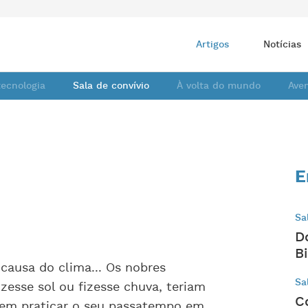
Artigos
Notícias
tecnologia
Sala de convívio
À volta do mundo
Ave
E
Sa
D
B
causa do clima... Os nobres
Sa
zesse sol ou fizesse chuva, teriam
C
sem praticar o seu passatempo em