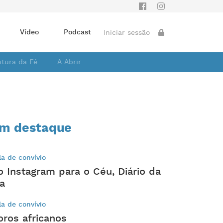
Vídeo
Podcast
Iniciar sessão
ntura da Fé
A Abrir
m destaque
la de convívio
o Instagram para o Céu, Diário da
ia
la de convívio
oros africanos