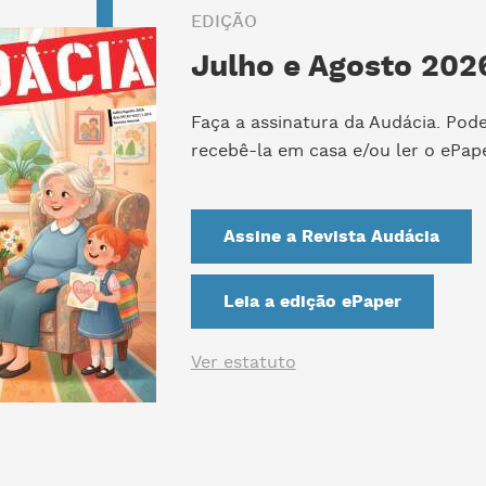
EDIÇÃO
Julho e Agosto 2026
Faça a assinatura da Audácia. Pod
recebê-la em casa e/ou ler o ePape
Assine a Revista Audácia
Leia a edição ePaper
Ver estatuto