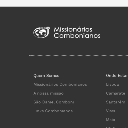
Quem Somos
Onde Esta
Missionários Combonianos
Lisboa
A nossa missão
Camarate
São Daniel Comboni
Santarém
Links Combonianos
Viseu
Maia