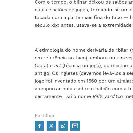
Com o tempo, o bilhar deixou os salões ar
cafés e salões de jogos, tornando-se um s
tacada com a parte mais fina do taco — h
século xix; antes, usava-se a extremidade 
A etimologia do nome derivaria de «bila» 
em referência ao taco), embora outros v
(bola) e
art
(técnica ou jogo), ou mesmo u
antigo. Os ingleses (devemos levá-los a sé
jogo foi inventado em 1560 por um alfaiate
a empurrar bolas sobre o balcão com a fit
certamente. Daí o nome
Bill’s yard
(«o metr
Partilhar