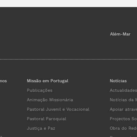
Além-Mar
mos
Missão em Portugal
Notícias
Publicações
Actualidades
Animação Missionária
Notícias da 
Pastoral Juvenil e Vocacional
Apoiar atrav
Pastoral Paroquial
Projectos So
Justiça e Paz
Obra do Red