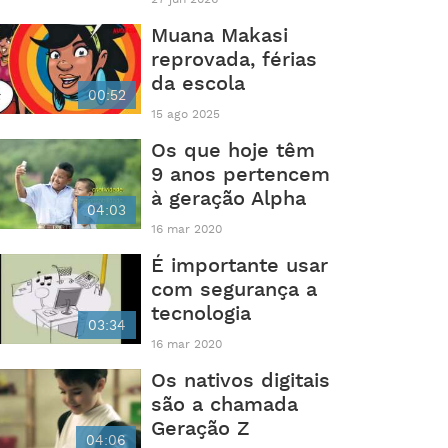
Muana Makasi
reprovada, férias
da escola
00:52
15 ago 2025
Os que hoje têm
9 anos pertencem
à geração Alpha
04:03
16 mar 2020
É importante usar
com segurança a
tecnologia
03:34
16 mar 2020
Os nativos digitais
são a chamada
Geração Z
04:06