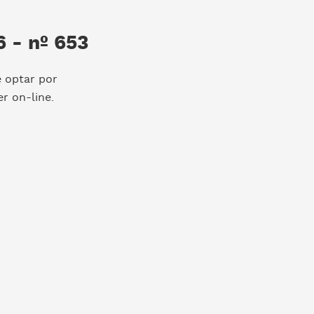
 - nº 653
e optar por
r on-line.