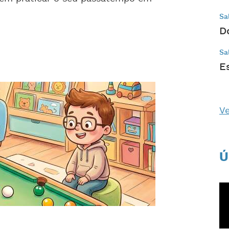
Sa
D
Sa
E
Ve
Ú