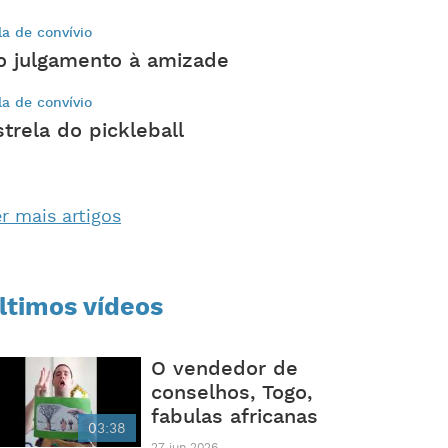
la de convívio
o julgamento à amizade
la de convívio
strela do pickleball
r mais artigos
ltimos vídeos
O vendedor de
conselhos, Togo,
fabulas africanas
03:38
27 jun 2026