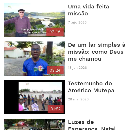
Uma vida feita
missão
7 ago 2026
02:46
De um lar simples à
missão: como Deus
me chamou
15 jun 2026
03:24
Testemunho do
Américo Mutepa
28 mai 2026
01:52
Luzes de
Esperança, Natal