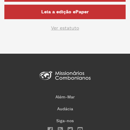
Leia a edição ePaper
Ver estatuto
Além-Mar
Audácia
Siga-nos