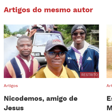
Artigos do mesmo autor
RESTRITO
Artigos
Ar
Nicodemos, amigo de
E
Jesus
M