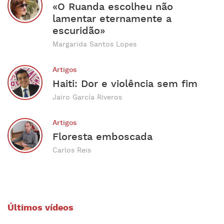
«O Ruanda escolheu não
lamentar eternamente a
escuridão»
Margarida Santos Lopes
Artigos
Haiti: Dor e violência sem fim
Jairo García Riveros
Artigos
Floresta emboscada
Carlos Reis
Últimos vídeos