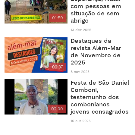
com pessoas em
situação de sem
01:59
abrigo
13 dez 2025
Destaques da
revista Além-Mar
de Novembro de
2025
02:37
8 nov 2025
Festa de São Daniel
Comboni,
testemunho dos
combonianos
02:00
jovens consagrados
10 out 2025