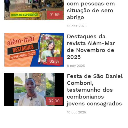
com pessoas em
situação de sem
01:59
abrigo
13 dez 2025
Destaques da
revista Além-Mar
de Novembro de
2025
02:37
8 nov 2025
Festa de São Daniel
Comboni,
testemunho dos
combonianos
02:00
jovens consagrados
10 out 2025