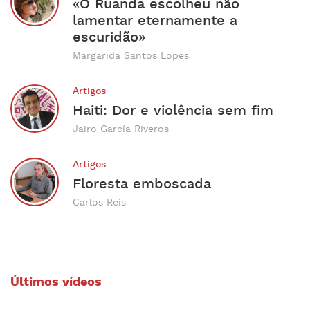
«O Ruanda escolheu não
lamentar eternamente a
escuridão»
Margarida Santos Lopes
Artigos
Haiti: Dor e violência sem fim
Jairo García Riveros
Artigos
Floresta emboscada
Carlos Reis
Últimos vídeos