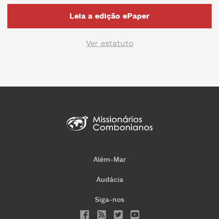
Leia a edição ePaper
Ver estatuto
Além-Mar
Audácia
Siga-nos