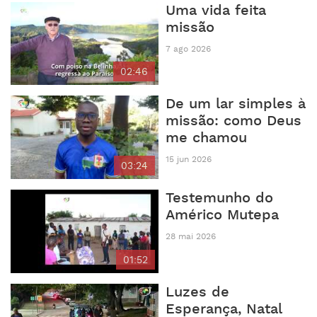
Uma vida feita
missão
7 ago 2026
02:46
De um lar simples à
missão: como Deus
me chamou
15 jun 2026
03:24
Testemunho do
Américo Mutepa
28 mai 2026
01:52
Luzes de
Esperança, Natal