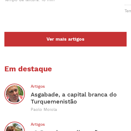
Tem
Ver mais artigos
Em destaque
Artigos
Asgabade, a capital branca do
Turquemenistão
Paolo Moiola
Artigos