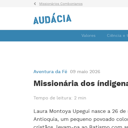
Missionários Combonianos
Valores
Ciência e 
Aventura da Fé
09 maio 2026
Missionária dos índigen
Tempo de leitura: 2 min
Laura Montoya Upegui nasce a 26 de 
Antioquia, um pequeno povoado colo
cristãos, levam-na ao Batismo com ap