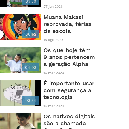
03:38
27 jun 2026
Muana Makasi
reprovada, férias
da escola
00:52
15 ago 2025
Os que hoje têm
9 anos pertencem
à geração Alpha
04:03
16 mar 2020
É importante usar
com segurança a
tecnologia
03:34
16 mar 2020
Os nativos digitais
são a chamada