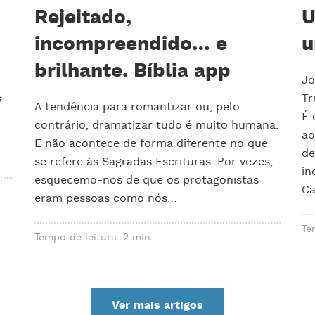
Rejeitado,
U
incompreendido… e
u
brilhante. Bíblia app
Jo
s
Tr
A tendência para romantizar ou, pelo
É 
contrário, dramatizar tudo é muito humana.
ao
E não acontece de forma diferente no que
de
se refere às Sagradas Escrituras. Por vezes,
in
esquecemo-nos de que os protagonistas
Ca
eram pessoas como nós…
Te
Tempo de leitura: 2 min
Ver mais artigos