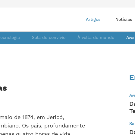
Artigos
Notícias
tecnologia
Sala de convívio
À volta do mundo
Ave
E
as
Av
D
T
maio de 1874, em Jericó,
Sa
mbiano. Os pais, profundamente
D
enas quatro horas de vida.