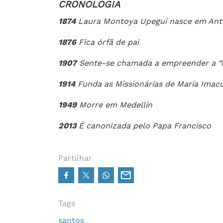
CRONOLOGIA
1874
Laura Montoya Upegui nasce em Anti
1876
Fica órfã de pai
1907
Sente-se chamada a empreender a “o
1914
Funda as Missionárias de Maria Imacu
1949
Morre em Medellín
2013
É canonizada pelo Papa Francisco
Partilhar
Tags
santos