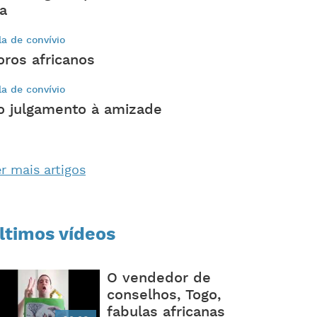
ia
la de convívio
oros africanos
la de convívio
o julgamento à amizade
r mais artigos
ltimos vídeos
O vendedor de
conselhos, Togo,
fabulas africanas