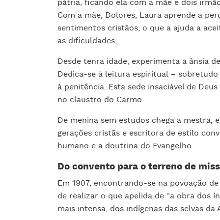
pátria, ficando ela com a mãe e dois irm
Com a mãe, Dolores, Laura aprende a perd
sentimentos cristãos, o que a ajuda a acei
as dificuldades.
Desde tenra idade, experimenta a ânsia d
Dedica-se à leitura espiritual – sobretudo
à penitência. Esta sede insaciável de Deus 
no claustro do Carmo.
De menina sem estudos chega a mestra, e
gerações cristãs e escritora de estilo conv
humano e a doutrina do Evangelho.
Do convento para o terreno de mis
Em 1907, encontrando-se na povoação de 
de realizar o que apelida de “a obra dos ín
mais intensa, dos indígenas das selvas da 