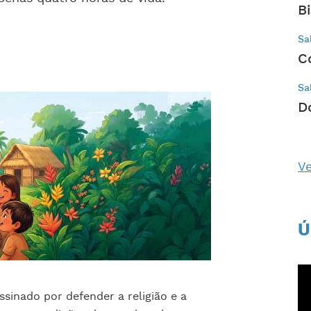
B
Sa
C
Sa
D
Ve
Ú
sinado por defender a religião e a