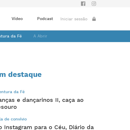
Vídeo
Podcast
Iniciar sessão
ntura da Fé
A Abrir
m destaque
entura da Fé
anças e dançarinos II, caça ao
esouro
la de convívio
o Instagram para o Céu, Diário da