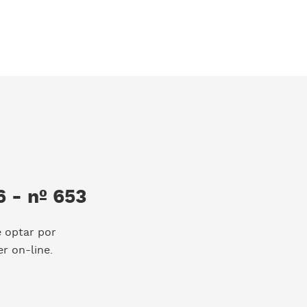
 - nº 653
e optar por
r on-line.