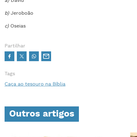
a)
David
b)
Jeroboão
c)
Oseias
Partilhar
Tags
Caça ao tesouro na Bíblia
Outros artigos