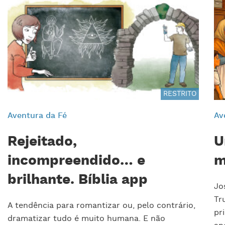
RESTRITO
Aventura da Fé
Av
Rejeitado,
U
incompreendido… e
m
brilhante. Bíblia app
Jo
Tr
A tendência para romantizar ou, pelo contrário,
pr
dramatizar tudo é muito humana. E não