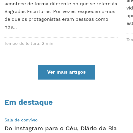
an
acontece de forma diferente no que se refere às
vi
Sagradas Escrituras. Por vezes, esquecemo-nos
ap
de que os protagonistas eram pessoas como
es
nós…
Tem
Tempo de leitura: 2 min
Ver mais artigos
Em destaque
Sala de convívio
Do Instagram para o Céu, Diário da Bia