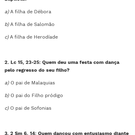
a)
A filha de Débora
b)
A filha de Salomão
c)
A filha de Herodíade
2. Lc 15, 23-25: Quem deu uma festa com dança
pelo regresso do seu filho?
a)
O pai de Malaquias
b)
O pai do Filho pródigo
c)
O pai de Sofonias
3. 2 Sm 6, 14: Quem dançou com entusiasmo diante