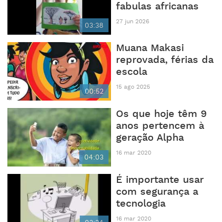
fabulas africanas
27 jun 2026
03:38
Muana Makasi
reprovada, férias da
escola
15 ago 2025
00:52
Os que hoje têm 9
anos pertencem à
geração Alpha
16 mar 2020
04:03
É importante usar
com segurança a
tecnologia
16 mar 2020