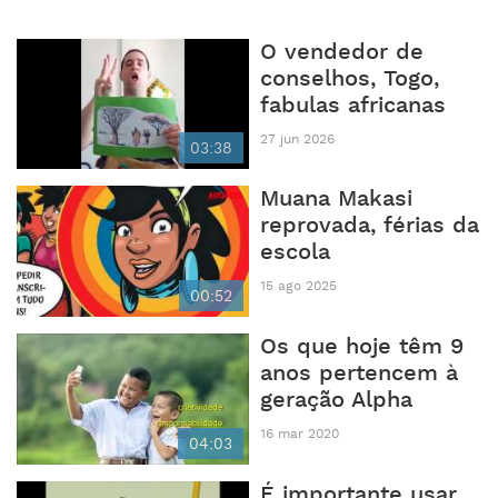
O vendedor de
conselhos, Togo,
fabulas africanas
27 jun 2026
03:38
Muana Makasi
reprovada, férias da
escola
15 ago 2025
00:52
Os que hoje têm 9
anos pertencem à
geração Alpha
16 mar 2020
04:03
É importante usar