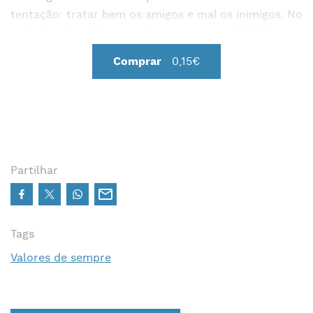
tentação: tratar bem os amigos e mal os inimigos. No
entanto, dessa forma, aderes a uma mentalidade em
que ganhar é mais importante do que compreender,
Comprar
0,15€
em que a força ou a agressividade são a melhor
maneira de resolver problemas.
Partilhar
Tags
Valores de sempre