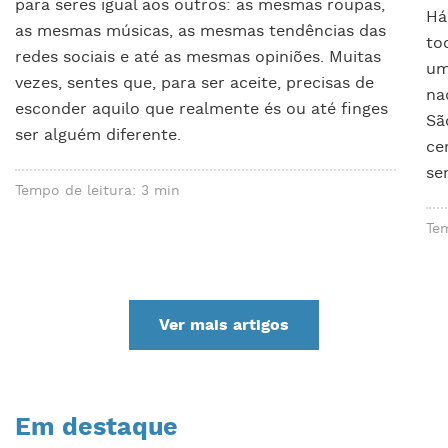
para seres igual aos outros: as mesmas roupas,
Há
as mesmas músicas, as mesmas tendências das
to
redes sociais e até as mesmas opiniões. Muitas
um
vezes, sentes que, para ser aceite, precisas de
na
esconder aquilo que realmente és ou até finges
Sã
ser alguém diferente.
ce
se
Tempo de leitura: 3 min
Tem
Ver mais artigos
Em destaque