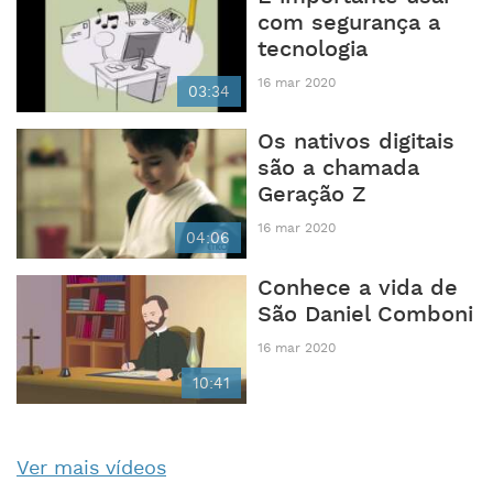
com segurança a
tecnologia
16 mar 2020
03:34
Os nativos digitais
são a chamada
Geração Z
16 mar 2020
04:06
Conhece a vida de
São Daniel Comboni
16 mar 2020
10:41
Ver mais vídeos