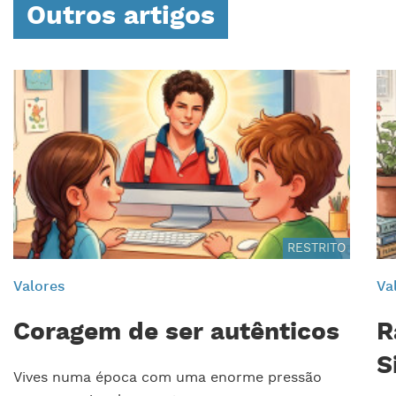
Outros artigos
RESTRITO
Valores
Va
Coragem de ser autênticos
R
S
Vives numa época com uma enorme pressão