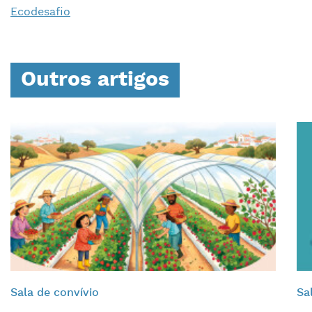
Ecodesafio
Outros artigos
Sala de convívio
Sa