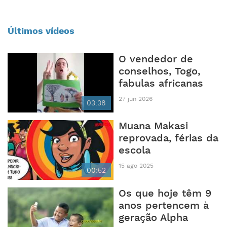
Últimos vídeos
O vendedor de
conselhos, Togo,
fabulas africanas
27 jun 2026
03:38
Muana Makasi
reprovada, férias da
escola
15 ago 2025
00:52
Os que hoje têm 9
anos pertencem à
geração Alpha