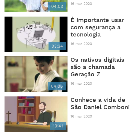
16 mar 2020
04:03
É importante usar
com segurança a
tecnologia
16 mar 2020
03:34
Os nativos digitais
são a chamada
Geração Z
16 mar 2020
04:06
Conhece a vida de
São Daniel Comboni
16 mar 2020
10:41