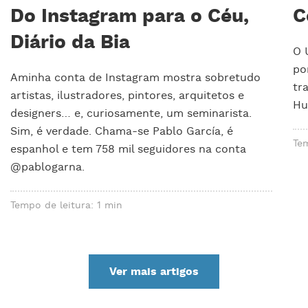
Do Instagram para o Céu,
C
Diário da Bia
O 
por
Aminha conta de Instagram mostra sobretudo
tr
artistas, ilustradores, pintores, arquitetos e
Hu
designers… e, curiosamente, um seminarista.
Sim, é verdade. Chama-se Pablo García, é
Tem
espanhol e tem 758 mil seguidores na conta
@pablogarna.
Tempo de leitura: 1 min
Ver mais artigos