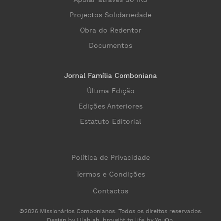
Apoiar através do IRS
Projectos Solidariedade
Obra do Redentor
Documentos
Jornal Família Comboniana
Última Edição
Edições Anteriores
Estatuto Editorial
Política de Privacidade
Termos e Condições
Contactos
©2026 Missionários Combonianos. Todos os direitos reservados.
Design by
Ulahlah
, brought to life by
YouOn
.