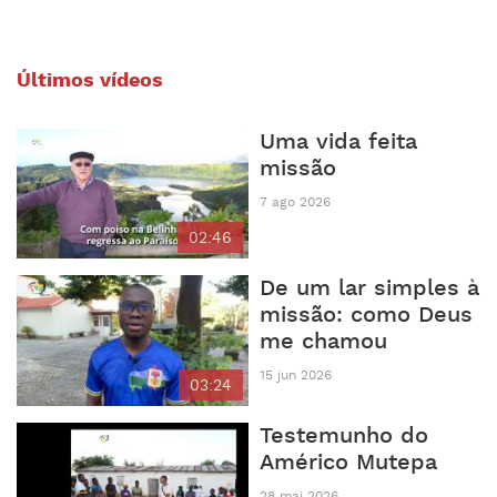
Últimos vídeos
Uma vida feita
missão
7 ago 2026
02:46
De um lar simples à
missão: como Deus
me chamou
15 jun 2026
03:24
Testemunho do
Américo Mutepa
28 mai 2026