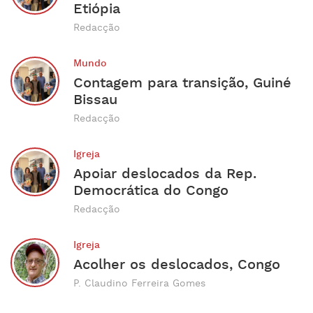
Etiópia
Redacção
Mundo
Contagem para transição, Guiné
Bissau
Redacção
Igreja
Apoiar deslocados da Rep.
Democrática do Congo
Redacção
Igreja
Acolher os deslocados, Congo
P. Claudino Ferreira Gomes