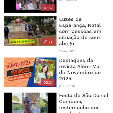
01:52
Luzes de
Esperança, Natal
com pessoas em
situação de sem
01:59
abrigo
13 dez 2025
Destaques da
revista Além-Mar
de Novembro de
2025
02:37
8 nov 2025
Festa de São Daniel
Comboni,
testemunho dos