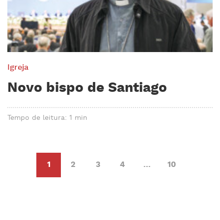
Igreja
Novo bispo de Santiago
Tempo de leitura: 1 min
1
2
3
4
...
10