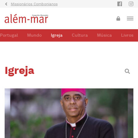
Missionários Combonianos
Portugal
Mundo
Igreja
Cultura
Música
Livros
Igreja