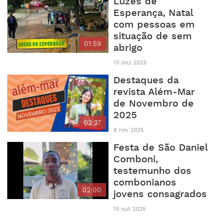
Luzes de
Esperança, Natal
com pessoas em
situação de sem
01:59
abrigo
13 dez 2025
Destaques da
revista Além-Mar
de Novembro de
2025
02:37
8 nov 2025
Festa de São Daniel
Comboni,
testemunho dos
combonianos
02:00
jovens consagrados
10 out 2025