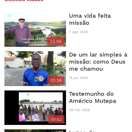
Uma vida feita
missão
7 ago 2026
02:46
De um lar simples à
missão: como Deus
me chamou
15 jun 2026
03:24
Testemunho do
Américo Mutepa
28 mai 2026
01:52