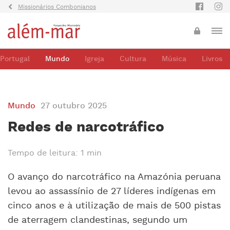
Missionários Combonianos
Portugal
Mundo
Igreja
Cultura
Música
Livros
Mundo
27 outubro 2025
Redes de narcotráfico
Tempo de leitura: 1 min
O avanço do narcotráfico na Amazónia peruana
levou ao assassínio de 27 líderes indígenas em
cinco anos e à utilização de mais de 500 pistas
de aterragem clandestinas, segundo um