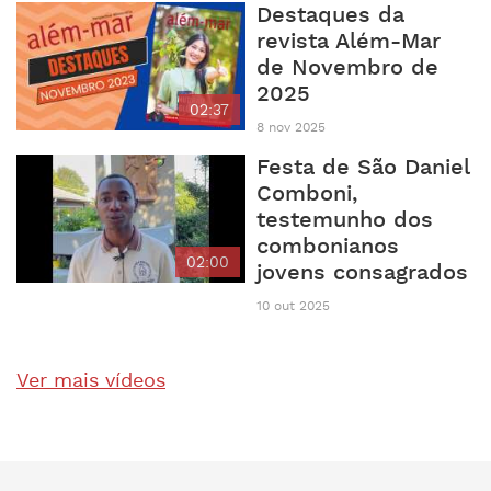
Destaques da
revista Além-Mar
de Novembro de
2025
02:37
8 nov 2025
Festa de São Daniel
Comboni,
testemunho dos
combonianos
02:00
jovens consagrados
10 out 2025
Ver mais vídeos