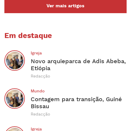
Ver mais artigos
Em destaque
Igreja
Novo arquieparca de Adis Abeba,
Etiópia
Redacção
Mundo
Contagem para transição, Guiné
Bissau
Redacção
Igreja