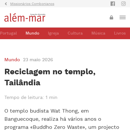
Missionários Combonianos
Portugal
Mundo
Igreja
Cultura
Música
Livros
Mundo
23 maio 2026
Reciclagem no templo,
Tailândia
Tempo de leitura: 1 min
O templo budista Wat Thong, em
Banguecoque, realiza há vários anos o
programa «Buddho Zero Waste», um projecto