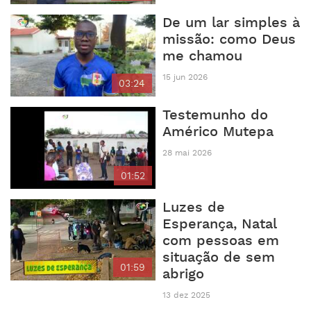
De um lar simples à
missão: como Deus
me chamou
15 jun 2026
03:24
Testemunho do
Américo Mutepa
28 mai 2026
01:52
Luzes de
Esperança, Natal
com pessoas em
situação de sem
01:59
abrigo
13 dez 2025