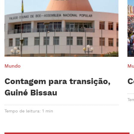
Mundo
Mu
Contagem para transição,
C
Guiné Bissau
Tem
Tempo de leitura: 1 min