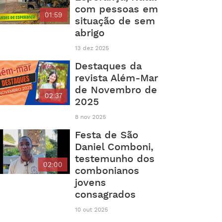
com pessoas em
01:59
situação de sem
abrigo
13 dez 2025
Destaques da
revista Além-Mar
de Novembro de
02:37
2025
8 nov 2025
Festa de São
Daniel Comboni,
testemunho dos
02:00
combonianos
jovens
consagrados
10 out 2025