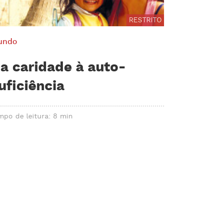
RESTRITO
undo
a caridade à auto-
uficiência
mpo de leitura: 8 min