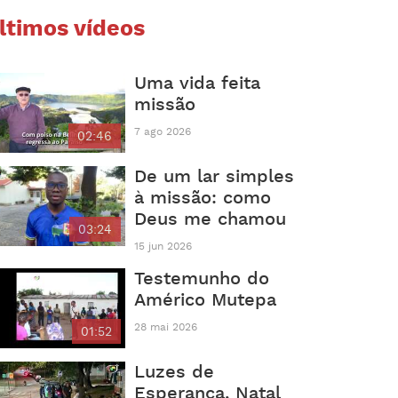
ltimos vídeos
Uma vida feita
missão
7 ago 2026
02:46
De um lar simples
à missão: como
Deus me chamou
03:24
15 jun 2026
Testemunho do
Américo Mutepa
28 mai 2026
01:52
Luzes de
Esperança, Natal