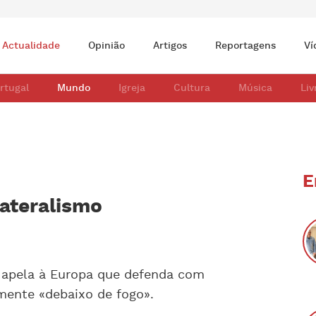
Actualidade
Opinião
Artigos
Reportagens
Ví
rtugal
Mundo
Igreja
Cultura
Música
Liv
E
lateralismo
s apela à Europa que defenda com
lmente «debaixo de fogo».