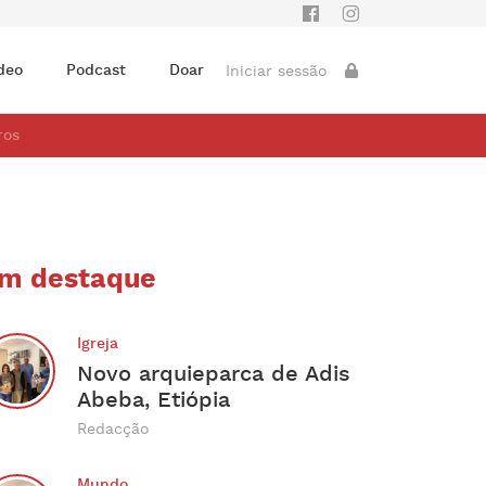
deo
Podcast
Doar
Iniciar sessão
ros
m destaque
Igreja
Novo arquieparca de Adis
Abeba, Etiópia
Redacção
Mundo