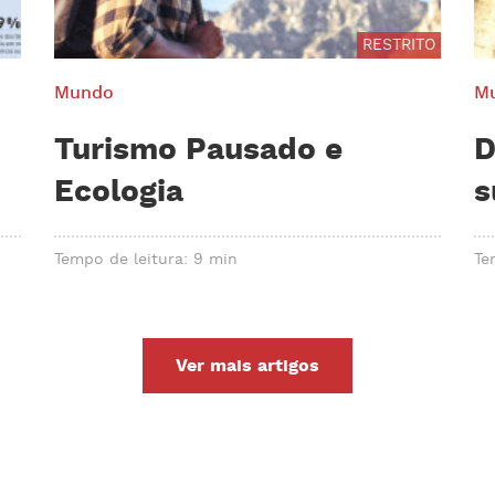
RESTRITO
Mundo
M
Turismo Pausado e
D
Ecologia
s
Tempo de leitura: 9 min
Te
Ver mais artigos