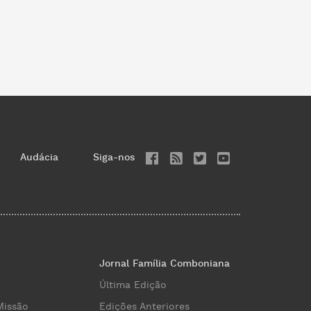
Audácia
Siga-nos
Jornal Família Comboniana
Última Edição
Missão
Edições Anteriores