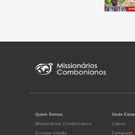
Quem Somos
Onde Esta
Missionários Combonianos
Lisboa
A nossa missão
Camarate