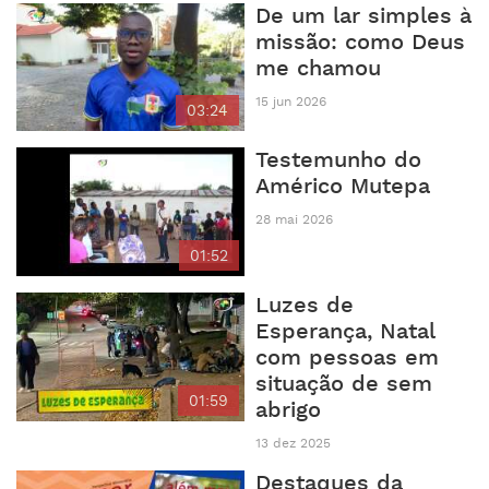
De um lar simples à
missão: como Deus
me chamou
15 jun 2026
03:24
Testemunho do
Américo Mutepa
28 mai 2026
01:52
Luzes de
Esperança, Natal
com pessoas em
situação de sem
01:59
abrigo
13 dez 2025
Destaques da