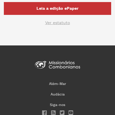
Leia a edição ePaper
Ver estatuto
Além-Mar
Audácia
Siga-nos