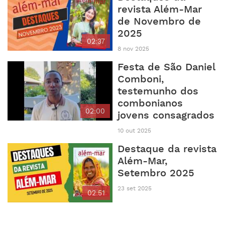
revista Além-Mar
de Novembro de
2025
02:37
8 nov 2025
Festa de São Daniel
Comboni,
testemunho dos
combonianos
02:00
jovens consagrados
10 out 2025
Destaque da revista
Além-Mar,
Setembro 2025
23 set 2025
02:51