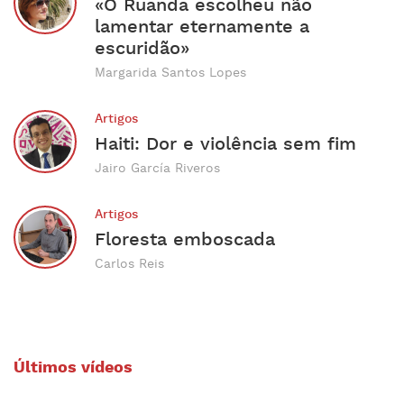
«O Ruanda escolheu não
lamentar eternamente a
escuridão»
Margarida Santos Lopes
Artigos
Haiti: Dor e violência sem fim
Jairo García Riveros
Artigos
Floresta emboscada
Carlos Reis
Últimos vídeos