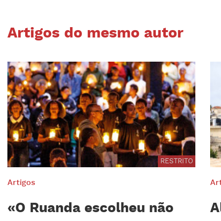
Artigos do mesmo autor
RESTRITO
Artigos
Ar
«O Ruanda escolheu não
A