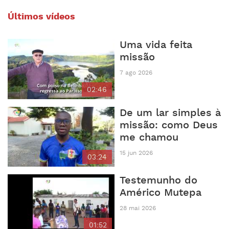
Últimos vídeos
Uma vida feita
missão
7 ago 2026
02:46
De um lar simples à
missão: como Deus
me chamou
15 jun 2026
03:24
Testemunho do
Américo Mutepa
28 mai 2026
01:52