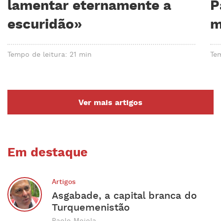
lamentar eternamente a
P
escuridão»
m
Tempo de leitura: 21 min
Tem
Ver mais artigos
Em destaque
Artigos
Asgabade, a capital branca do
Turquemenistão