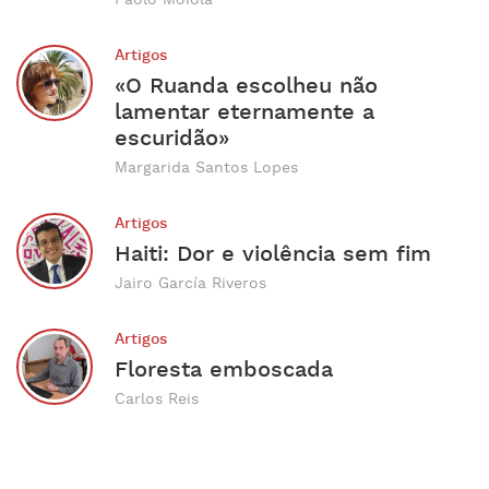
Paolo Moiola
Artigos
«O Ruanda escolheu não
lamentar eternamente a
escuridão»
Margarida Santos Lopes
Artigos
Haiti: Dor e violência sem fim
Jairo García Riveros
Artigos
Floresta emboscada
Carlos Reis