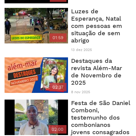
Luzes de
Esperança, Natal
com pessoas em
situação de sem
01:59
abrigo
13 dez 2025
Destaques da
revista Além-Mar
de Novembro de
2025
02:37
8 nov 2025
Festa de São Daniel
Comboni,
testemunho dos
combonianos
02:00
jovens consagrados