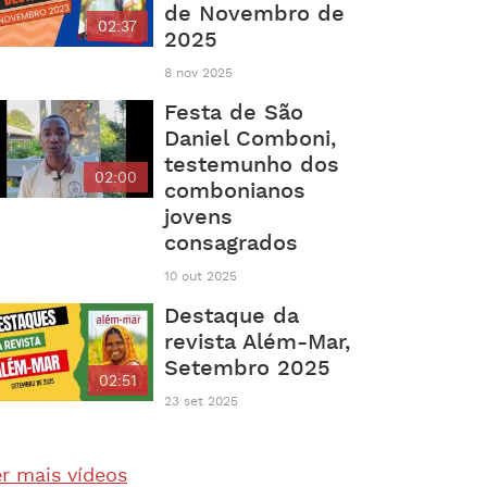
de Novembro de
02:37
2025
8 nov 2025
Festa de São
Daniel Comboni,
testemunho dos
02:00
combonianos
jovens
consagrados
10 out 2025
Destaque da
revista Além-Mar,
Setembro 2025
02:51
23 set 2025
r mais vídeos