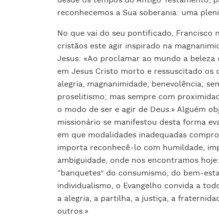
desde os tempos do Antigo Testamento, p
reconhecemos a Sua soberania: uma pleni
No que vai do seu pontificado, Francisco 
cristãos este agir inspirado na magnani
Jesus: «Ao proclamar ao mundo a beleza 
em Jesus Cristo morto e ressuscitado os 
alegria, magnanimidade, benevolência; s
proselitismo; mas sempre com proximidad
o modo de ser e agir de Deus.» Alguém o
missionário se manifestou desta forma ev
em que modalidades inadequadas comprom
importa reconhecê-lo com humildade, imp
ambiguidade, onde nos encontramos hoje
“banquetes” do consumismo, do bem-estar
individualismo, o Evangelho convida a to
a alegria, a partilha, a justiça, a frater
outros.»