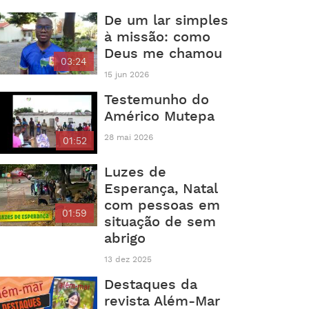
De um lar simples
à missão: como
Deus me chamou
03:24
15 jun 2026
Testemunho do
Américo Mutepa
28 mai 2026
01:52
Luzes de
Esperança, Natal
com pessoas em
01:59
situação de sem
abrigo
13 dez 2025
Destaques da
revista Além-Mar