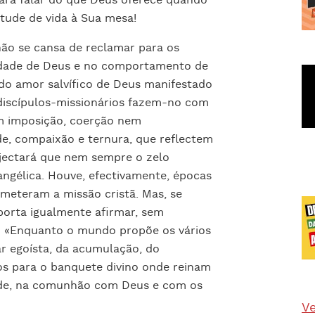
ara falar do que Deus oferece quando
tude de vida à Sua mesa!
não se cansa de reclamar para os
midade de Deus e no comportamento de
do amor salvífico de Deus manifestado
discípulos-missionários fazem-no com
em imposição, coerção nem
e, compaixão e ternura, que reflectem
bjectará que nem sempre o zelo
angélica. Houve, efectivamente, épocas
eteram a missão cristã. Mas, se
orta igualmente afirmar, sem
: «Enquanto o mundo propõe os vários
 egoísta, da acumulação, do
dos para o banquete divino onde reinam
nidade, na comunhão com Deus e com os
Ve