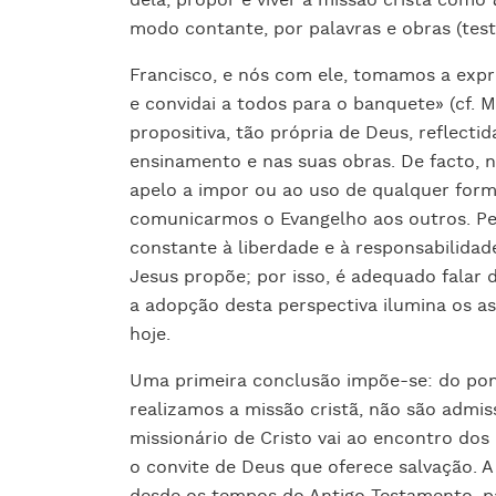
dela, propor e viver a missão cristã como
modo contante, por palavras e obras (tes
Francisco, e nós com ele, tomamos a expr
e convidai a todos para o banquete» (cf. M
propositiva, tão própria de Deus, reflecti
ensinamento e nas suas obras. De facto,
apelo a impor ou ao uso de qualquer forma
comunicarmos o Evangelho aos outros. Pe
constante à liberdade e à responsabilida
Jesus propõe; por isso, é adequado falar
a adopção desta perspectiva ilumina os a
hoje.
Uma primeira conclusão impõe-se: do po
realizamos a missão cristã, não são admis
missionário de Cristo vai ao encontro dos
o convite de Deus que oferece salvação. A