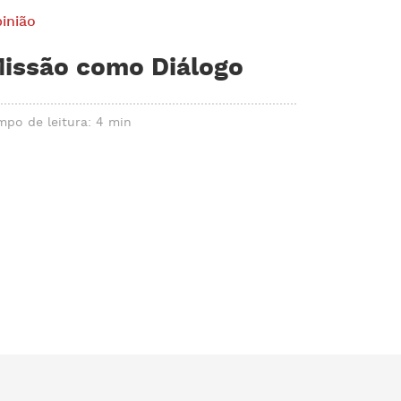
inião
issão como Diálogo
mpo de leitura: 4 min