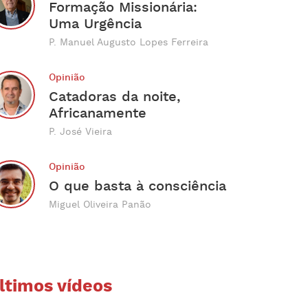
Formação Missionária:
Uma Urgência
P. Manuel Augusto Lopes Ferreira
Opinião
Catadoras da noite,
Africanamente
P. José Vieira
Opinião
O que basta à consciência
Miguel Oliveira Panão
ltimos vídeos