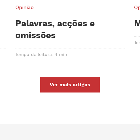
Opinião
Op
Palavras, acções e
M
omissões
Te
Tempo de leitura: 4 min
Ver mais artigos