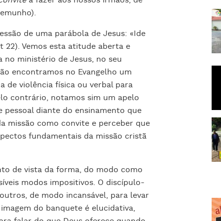
convite
a fazer aos nossos irmãos, de
temunho).
essão de uma parábola de Jesus: «Ide
t 22). Vemos esta atitude aberta e
da no ministério de Jesus, no seu
 não encontramos no Evangelho um
 de violência física ou verbal para
lo contrário, notamos sim um apelo
de pessoal diante do ensinamento que
 da missão como convite e perceber que
spectos fundamentais da missão cristã
nto de vista da forma, do modo como
síveis modos impositivos. O discípulo-
 outros, de modo incansável, para levar
 imagem do banquete é elucidativa,