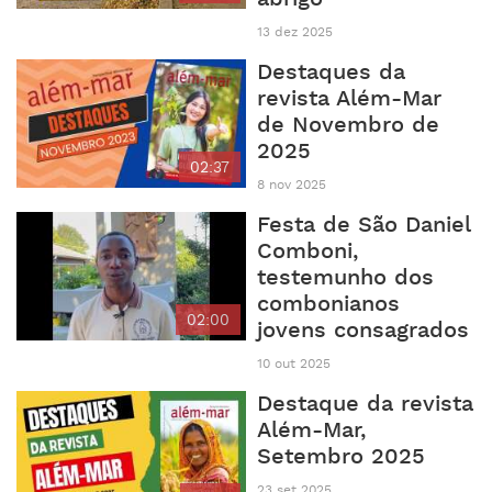
13 dez 2025
Destaques da
revista Além-Mar
de Novembro de
2025
02:37
8 nov 2025
Festa de São Daniel
Comboni,
testemunho dos
combonianos
02:00
jovens consagrados
10 out 2025
Destaque da revista
Além-Mar,
Setembro 2025
23 set 2025