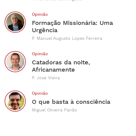
Opinião
Formação Missionária: Uma
Urgência
P. Manuel Augusto Lopes Ferreira
Opinião
Catadoras da noite,
Africanamente
P. José Vieira
Opinião
O que basta à consciência
Miguel Oliveira Panão