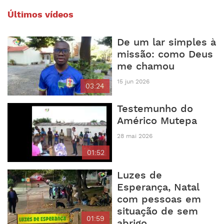
Últimos vídeos
De um lar simples à
missão: como Deus
me chamou
15 jun 2026
03:24
Testemunho do
Américo Mutepa
28 mai 2026
01:52
Luzes de
Esperança, Natal
com pessoas em
situação de sem
01:59
abrigo