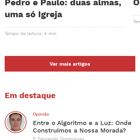
Pedro e Paulo: duas almas,
O
uma só Igreja
Tem
Tempo de leitura: 4 min
Ver mais artigos
Em destaque
Opinião
Entre o Algoritmo e a Luz: Onde
Construímos a Nossa Morada?
P. Fernando Domingues