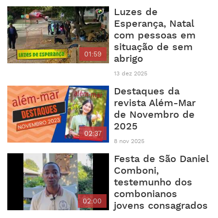
Luzes de
Esperança, Natal
com pessoas em
situação de sem
01:59
abrigo
13 dez 2025
Destaques da
revista Além-Mar
de Novembro de
2025
02:37
8 nov 2025
Festa de São Daniel
Comboni,
testemunho dos
combonianos
02:00
jovens consagrados