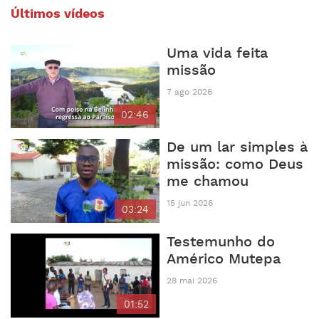
Últimos vídeos
Uma vida feita
missão
7 ago 2026
02:46
De um lar simples à
missão: como Deus
me chamou
15 jun 2026
03:24
Testemunho do
Américo Mutepa
28 mai 2026
01:52