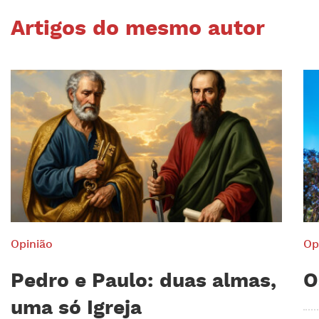
Artigos do mesmo autor
Opinião
Op
Pedro e Paulo: duas almas,
O
uma só Igreja