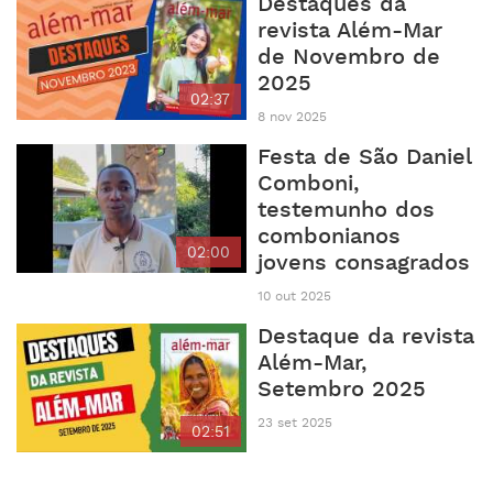
Destaques da
revista Além-Mar
de Novembro de
2025
02:37
8 nov 2025
Festa de São Daniel
Comboni,
testemunho dos
combonianos
02:00
jovens consagrados
10 out 2025
Destaque da revista
Além-Mar,
Setembro 2025
23 set 2025
02:51