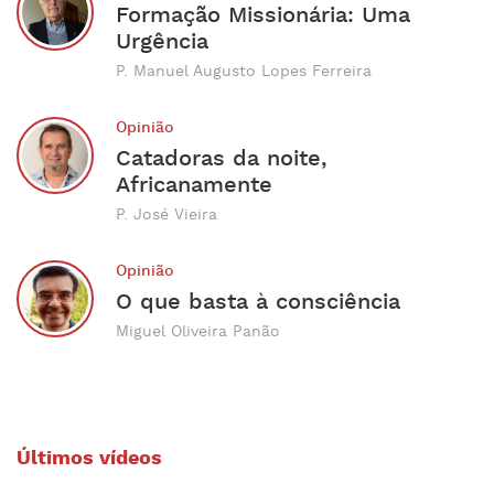
Formação Missionária: Uma
Urgência
P. Manuel Augusto Lopes Ferreira
Opinião
Catadoras da noite,
Africanamente
P. José Vieira
Opinião
O que basta à consciência
Miguel Oliveira Panão
Últimos vídeos