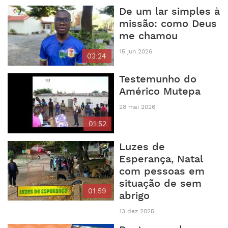
De um lar simples à
missão: como Deus
me chamou
15 jun 2026
03:24
Testemunho do
Américo Mutepa
28 mai 2026
01:52
Luzes de
Esperança, Natal
com pessoas em
situação de sem
01:59
abrigo
13 dez 2025