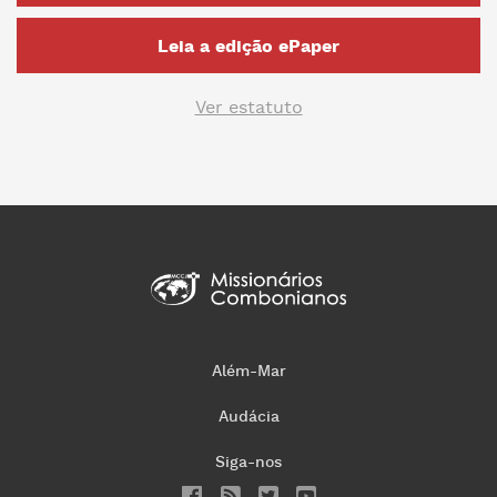
Leia a edição ePaper
Ver estatuto
Além-Mar
Audácia
Siga-nos