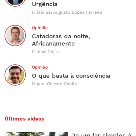
Urgência
P. Manuel Augusto Lopes Ferreira
Opinião
Catadoras da noite,
Africanamente
P. José Vieira
Opinião
O que basta à consciência
Miguel Oliveira Panão
Últimos vídeos
De um lar simples à