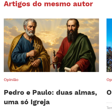
Artigos do mesmo autor
Opinião
Op
Pedro e Paulo: duas almas,
O
uma só Igreja
Tem