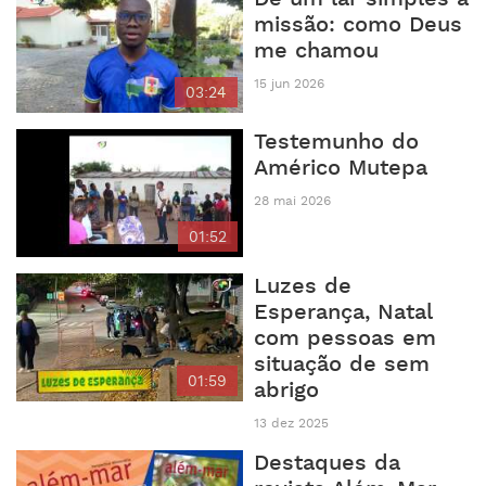
missão: como Deus
me chamou
15 jun 2026
03:24
Testemunho do
Américo Mutepa
28 mai 2026
01:52
Luzes de
Esperança, Natal
com pessoas em
situação de sem
01:59
abrigo
13 dez 2025
Destaques da