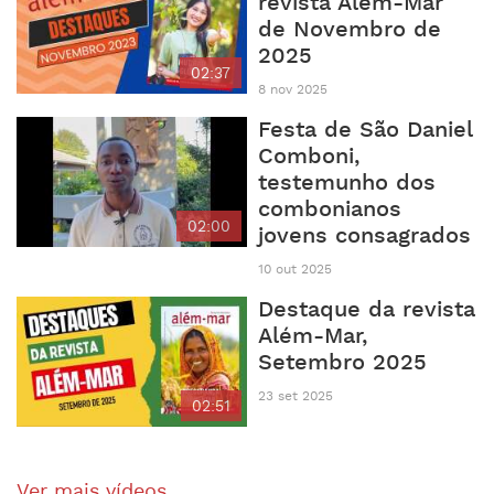
revista Além-Mar
de Novembro de
2025
02:37
8 nov 2025
Festa de São Daniel
Comboni,
testemunho dos
combonianos
02:00
jovens consagrados
10 out 2025
Destaque da revista
Além-Mar,
Setembro 2025
23 set 2025
02:51
Ver mais vídeos