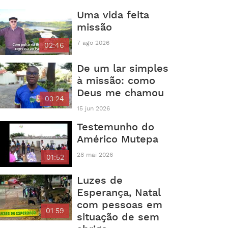
Uma vida feita
missão
7 ago 2026
02:46
De um lar simples
à missão: como
Deus me chamou
03:24
15 jun 2026
Testemunho do
Américo Mutepa
28 mai 2026
01:52
Luzes de
Esperança, Natal
com pessoas em
01:59
situação de sem