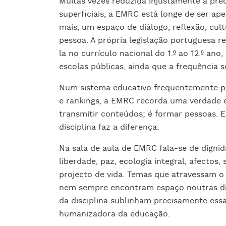
Muitas vezes reduzida injustamente a prec
superficiais, a EMRC está longe de ser ape
mais, um espaço de diálogo, reflexão, cult
pessoa. A própria legislação portuguesa r
la no currículo nacional do 1.º ao 12.º ano
escolas públicas, ainda que a frequência se
Num sistema educativo frequentemente p
e rankings, a EMRC recorda uma verdade e
transmitir conteúdos; é formar pessoas. E
disciplina faz a diferença.
Na sala de aula de EMRC fala-se de dignid
liberdade, paz, ecologia integral, afectos, 
projecto de vida. Temas que atravessam o
nem sempre encontram espaço noutras dis
da disciplina sublinham precisamente essa
humanizadora da educação.