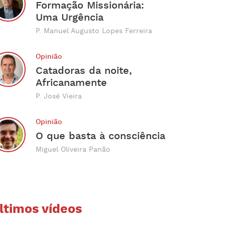
Formação Missionária:
Uma Urgência
P. Manuel Augusto Lopes Ferreira
Opinião
Catadoras da noite,
Africanamente
P. José Vieira
Opinião
O que basta à consciência
Miguel Oliveira Panão
ltimos vídeos