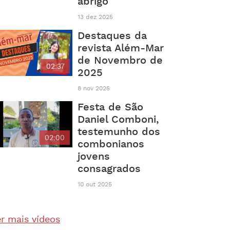
abrigo
13 dez 2025
Destaques da
revista Além-Mar
de Novembro de
02:37
2025
8 nov 2025
Festa de São
Daniel Comboni,
testemunho dos
02:00
combonianos
jovens
consagrados
10 out 2025
r mais vídeos