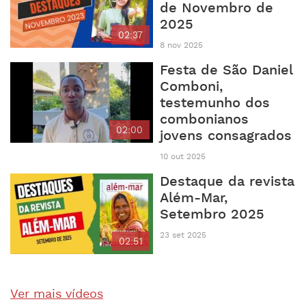
de Novembro de
2025
02:37
8 nov 2025
Festa de São Daniel
Comboni,
testemunho dos
combonianos
02:00
jovens consagrados
10 out 2025
Destaque da revista
Além-Mar,
Setembro 2025
23 set 2025
02:51
Ver mais vídeos