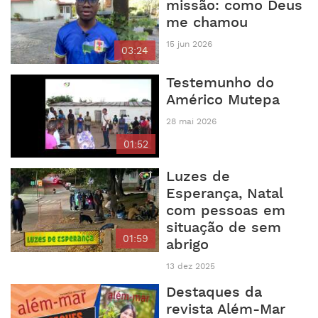
missão: como Deus
me chamou
15 jun 2026
03:24
Testemunho do
Américo Mutepa
28 mai 2026
01:52
Luzes de
Esperança, Natal
com pessoas em
situação de sem
01:59
abrigo
13 dez 2025
Destaques da
revista Além-Mar