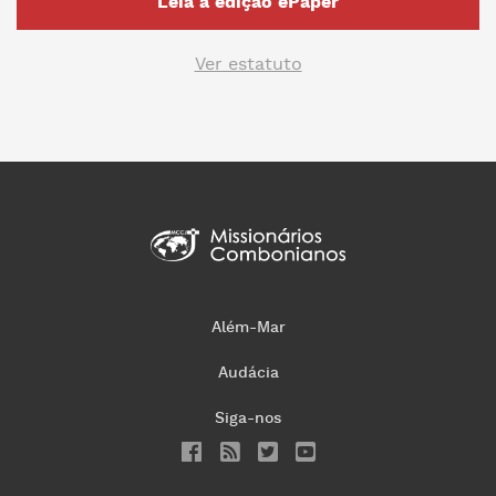
Leia a edição ePaper
Ver estatuto
Além-Mar
Audácia
Siga-nos