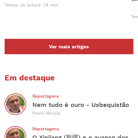
Tempo de leitura: 24 min
Tem
Ver mais artigos
Em destaque
Reportagens
Nem tudo é ouro - Usbequistão
Paolo Moiola
Reportagens
O Xinjiang (新疆) e o avanço dos