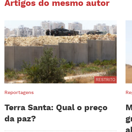
Artigos do mesmo autor
RESTRITO
Reportagens
Re
Terra Santa: Qual o preço
M
da paz?
g
a