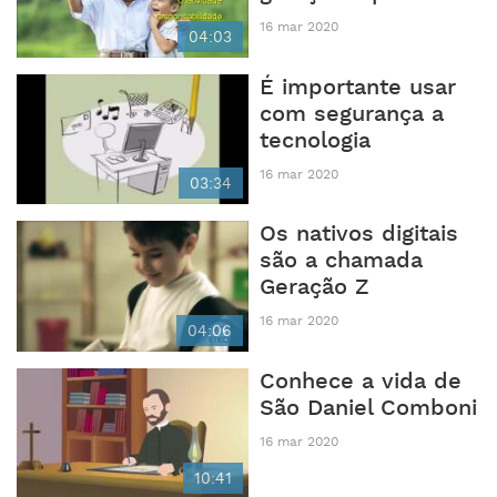
16 mar 2020
04:03
É importante usar
com segurança a
tecnologia
16 mar 2020
03:34
Os nativos digitais
são a chamada
Geração Z
16 mar 2020
04:06
Conhece a vida de
São Daniel Comboni
16 mar 2020
10:41