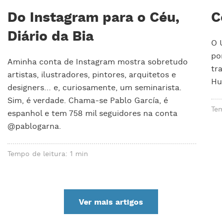
Do Instagram para o Céu,
C
Diário da Bia
O 
por
Aminha conta de Instagram mostra sobretudo
tr
artistas, ilustradores, pintores, arquitetos e
Hu
designers… e, curiosamente, um seminarista.
Sim, é verdade. Chama-se Pablo García, é
Tem
espanhol e tem 758 mil seguidores na conta
@pablogarna.
Tempo de leitura: 1 min
Ver mais artigos