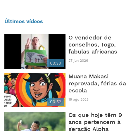
Últimos vídeos
O vendedor de
conselhos, Togo,
fabulas africanas
27 jun 2026
03:38
Muana Makasi
reprovada, férias da
escola
15 ago 2025
00:52
Os que hoje têm 9
anos pertencem à
geração Alpha