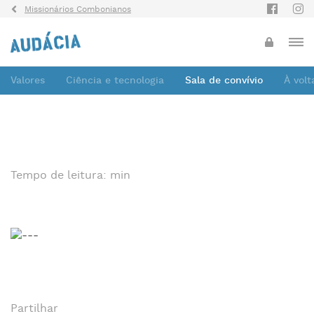
Missionários Combonianos
Valores
Ciência e tecnologia
Sala de convívio
À vol
Tempo de leitura: min
Partilhar