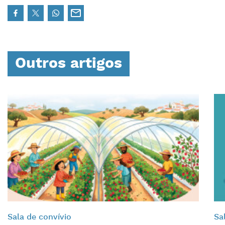
Outros artigos
Sala de convívio
Sa