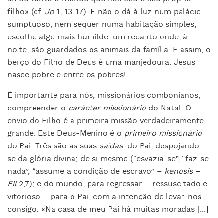
filho» (cf.
Jo
1, 13-17). E não o dá à luz num palácio
sumptuoso, nem sequer numa habitação simples;
escolhe algo mais humilde: um recanto onde, à
noite, são guardados os animais da família. E assim, o
berço do Filho de Deus é uma manjedoura. Jesus
nasce pobre e entre os pobres!
É importante para nós, missionários combonianos,
compreender o
carácter missionário
do Natal. O
envio do Filho é a primeira missão verdadeiramente
grande. Este Deus-Menino é o
primeiro missionário
do Pai. Três são as suas
saídas
: do Pai, despojando-
se da glória divina; de si mesmo (“esvazia-se”, “faz-se
nada”, “assume a condição de escravo” –
kenosis
–
Fil
2,7); e do mundo, para regressar – ressuscitado e
vitorioso – para o Pai, com a intenção de levar-nos
consigo: «Na casa de meu Pai há muitas moradas [...]