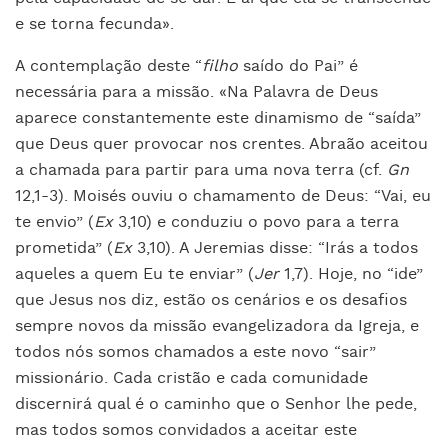
e se torna fecunda».
A contemplação deste “
filho
saído do Pai” é
necessária para a missão. «Na Palavra de Deus
aparece constantemente este dinamismo de “saída”
que Deus quer provocar nos crentes. Abraão aceitou
a chamada para partir para uma nova terra (cf.
Gn
12,1-3). Moisés ouviu o chamamento de Deus: “Vai, eu
te envio” (
Ex
3,10) e conduziu o povo para a terra
prometida” (
Ex
3,10). A Jeremias disse: “Irás a todos
aqueles a quem Eu te enviar” (
Jer
1,7). Hoje, no “ide”
que Jesus nos diz, estão os cenários e os desafios
sempre novos da missão evangelizadora da Igreja, e
todos nós somos chamados a este novo “sair”
missionário. Cada cristão e cada comunidade
discernirá qual é o caminho que o Senhor lhe pede,
mas todos somos convidados a aceitar este