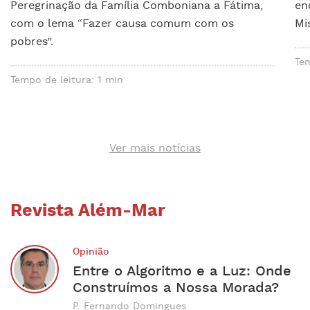
Peregrinação da Família Comboniana a Fátima,
en
com o lema “Fazer causa comum com os
Mi
pobres”.
Tem
Tempo de leitura: 1 min
Ver mais notícias
Revista Além-Mar
Opinião
Entre o Algoritmo e a Luz: Onde
Construímos a Nossa Morada?
P. Fernando Domingues