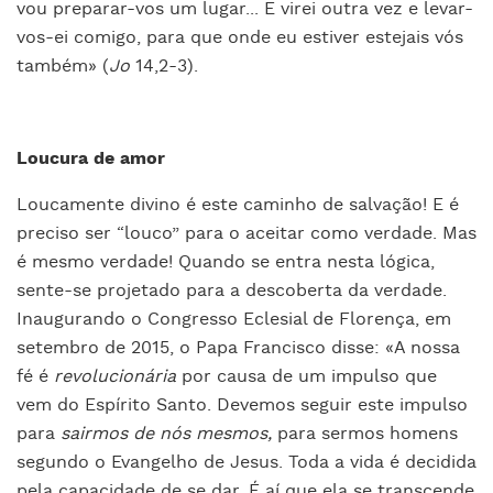
vou preparar-vos um lugar... E virei outra vez e levar-
vos-ei comigo, para que onde eu estiver estejais vós
também» (
Jo
14,2-3).
Loucura de amor
Loucamente divino é este caminho de salvação! E é
preciso ser “louco” para o aceitar como verdade. Mas
é mesmo verdade! Quando se entra nesta lógica,
sente-se projetado para a descoberta da verdade.
Inaugurando o Congresso Eclesial de Florença, em
setembro de 2015, o Papa Francisco disse: «A nossa
fé é
revolucionária
por causa de um impulso que
vem do Espírito Santo. Devemos seguir este impulso
para
sairmos de nós mesmos,
para sermos homens
segundo o Evangelho de Jesus. Toda a vida é decidida
pela capacidade de se dar. É aí que ela se transcende