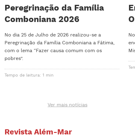
Peregrinação da Família
E
Comboniana 2026
O
No dia 25 de Julho de 2026 realizou-se a
No
Peregrinação da Família Comboniana a Fátima,
en
com o lema “Fazer causa comum com os
Mi
pobres”.
Tem
Tempo de leitura: 1 min
Ver mais notícias
Revista Além-Mar