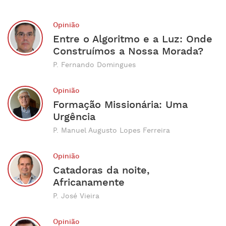
Opinião
Entre o Algoritmo e a Luz: Onde
Construímos a Nossa Morada?
P. Fernando Domingues
Opinião
Formação Missionária: Uma
Urgência
P. Manuel Augusto Lopes Ferreira
Opinião
Catadoras da noite,
Africanamente
P. José Vieira
Opinião