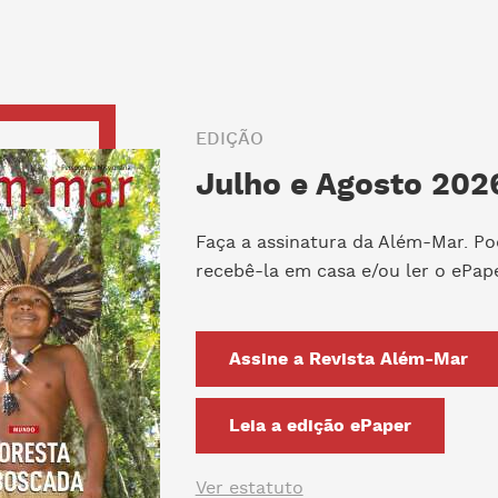
EDIÇÃO
Julho e Agosto 2026
Faça a assinatura da Além-Mar. Po
recebê-la em casa e/ou ler o ePape
Assine a Revista Além-Mar
Leia a edição ePaper
Ver estatuto