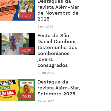
Destaques da
revista Além-Mar
de Novembro de
02:37
2025
8 nov 2025
Festa de São
Daniel Comboni,
testemunho dos
02:00
combonianos
jovens
consagrados
10 out 2025
Destaque da
revista Além-Mar,
Setembro 2025
02:51
23 set 2025