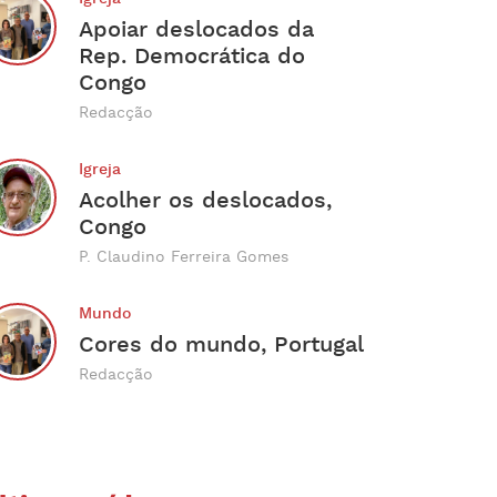
Apoiar deslocados da
Rep. Democrática do
Congo
Redacção
Igreja
Acolher os deslocados,
Congo
P. Claudino Ferreira Gomes
Mundo
Cores do mundo, Portugal
Redacção