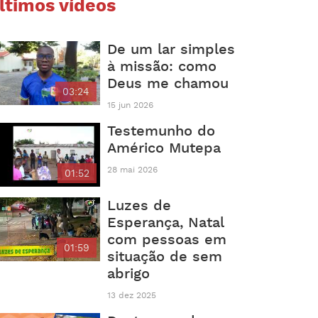
ltimos vídeos
De um lar simples
à missão: como
Deus me chamou
03:24
15 jun 2026
Testemunho do
Américo Mutepa
28 mai 2026
01:52
Luzes de
Esperança, Natal
com pessoas em
01:59
situação de sem
abrigo
13 dez 2025