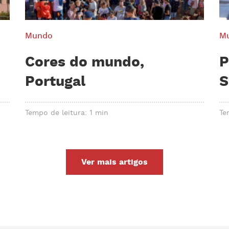
Mundo
M
Cores do mundo,
P
Portugal
S
Tempo de leitura: 1 min
Te
Ver mais artigos