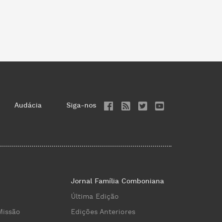
Audácia
Siga-nos
Jornal Família Comboniana
Última Edição
Missão
Edições Anteriores