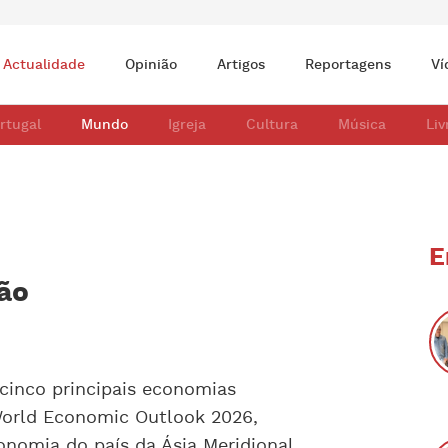
Actualidade
Opinião
Artigos
Reportagens
Ví
rtugal
Mundo
Igreja
Cultura
Música
Liv
E
ão
s cinco principais economias
 World Economic Outlook 2026,
onomia do país da Ásia Meridional