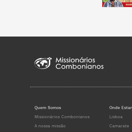
Quem Somos
Onde Esta
Missionários Combonianos
Lisboa
A nossa missão
Camarate