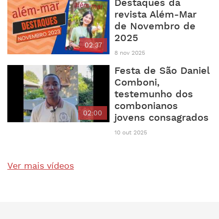
Destaques da
revista Além-Mar
de Novembro de
2025
02:37
8 nov 2025
Festa de São Daniel
Comboni,
testemunho dos
combonianos
02:00
jovens consagrados
10 out 2025
Ver mais vídeos