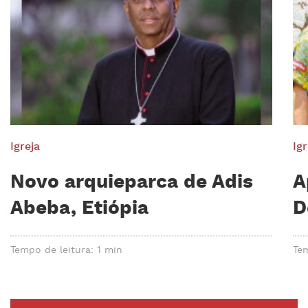
Igreja
Igr
Novo arquieparca de Adis
A
Abeba, Etiópia
D
Tempo de leitura: 1 min
Tem