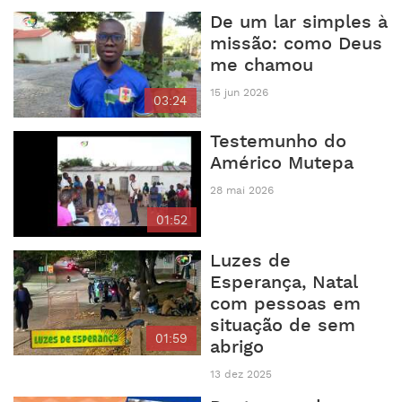
De um lar simples à
missão: como Deus
me chamou
15 jun 2026
03:24
Testemunho do
Américo Mutepa
28 mai 2026
01:52
Luzes de
Esperança, Natal
com pessoas em
situação de sem
01:59
abrigo
13 dez 2025