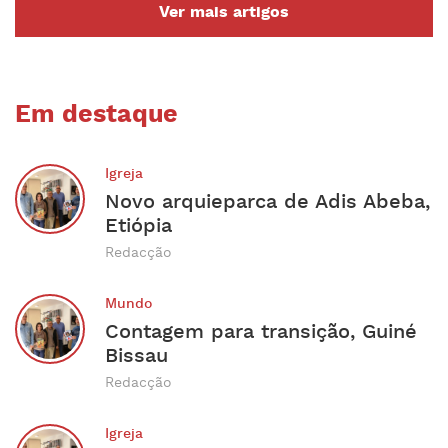
Ver mais artigos
Em destaque
Igreja
Novo arquieparca de Adis Abeba,
Etiópia
Redacção
Mundo
Contagem para transição, Guiné
Bissau
Redacção
Igreja