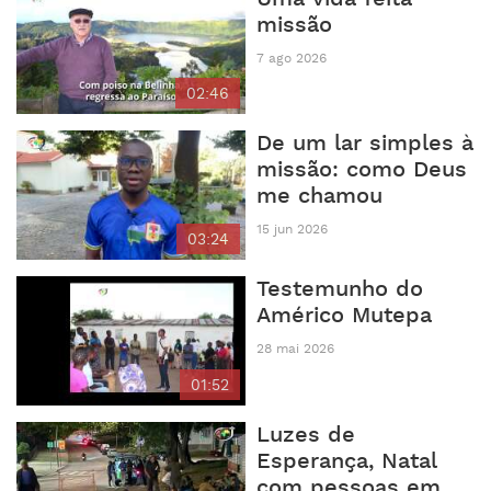
missão
7 ago 2026
02:46
De um lar simples à
missão: como Deus
me chamou
15 jun 2026
03:24
Testemunho do
Américo Mutepa
28 mai 2026
01:52
Luzes de
Esperança, Natal
com pessoas em