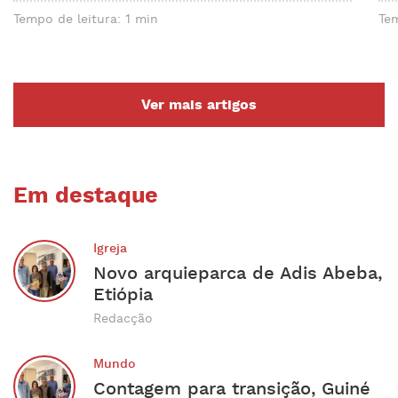
Tempo de leitura: 1 min
Tem
Ver mais artigos
Em destaque
Igreja
Novo arquieparca de Adis Abeba,
Etiópia
Redacção
Mundo
Contagem para transição, Guiné