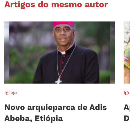
Artigos do mesmo autor
Igreja
Igr
Novo arquieparca de Adis
A
Abeba, Etiópia
D