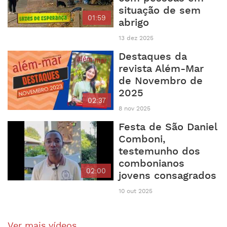
situação de sem
01:59
abrigo
13 dez 2025
Destaques da
revista Além-Mar
de Novembro de
2025
02:37
8 nov 2025
Festa de São Daniel
Comboni,
testemunho dos
combonianos
02:00
jovens consagrados
10 out 2025
Ver mais vídeos