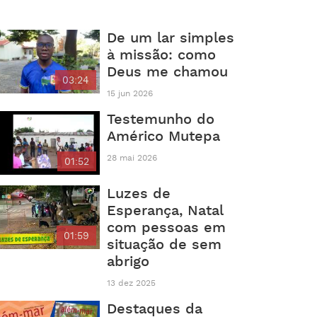
De um lar simples
à missão: como
Deus me chamou
03:24
15 jun 2026
Testemunho do
Américo Mutepa
28 mai 2026
01:52
Luzes de
Esperança, Natal
com pessoas em
01:59
situação de sem
abrigo
13 dez 2025
Destaques da