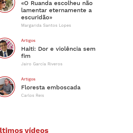
«O Ruanda escolheu não
lamentar eternamente a
escuridão»
Margarida Santos Lopes
Artigos
Haiti: Dor e violência sem
fim
Jairo García Riveros
Artigos
Floresta emboscada
Carlos Reis
ltimos vídeos