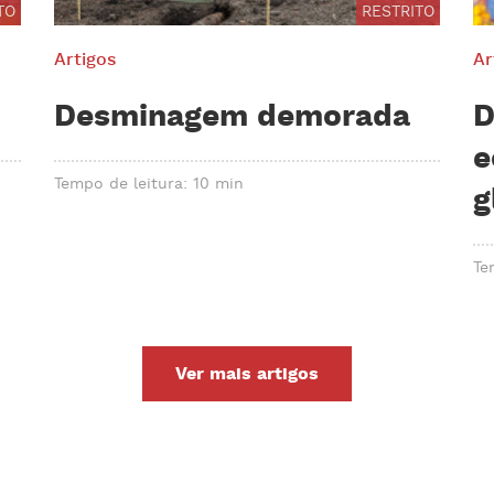
TO
RESTRITO
Artigos
Ar
Desminagem demorada
D
e
Tempo de leitura: 10 min
g
Te
Ver mais artigos