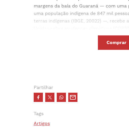
margens da baía do Guaraná — com uma p
uma população indígena de 847 mil pessoa
terras indígenas (IBGE, 20022) —, recebe 
Unidas sobre mudanças climáticas (COP3
Em Novembro, a COP30 marca os vinte ano
Comprar
ambiental Protocolo de Quioto e os dez 
mudanças climáticas Acordo de Paris.
Partilhar
Tags
Artigos