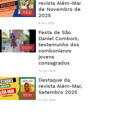
revista Além-Mar
de Novembro de
02:37
2025
8 nov 2025
Festa de São
Daniel Comboni,
testemunho dos
02:00
combonianos
jovens
consagrados
10 out 2025
Destaque da
revista Além-Mar,
Setembro 2025
02:51
23 set 2025