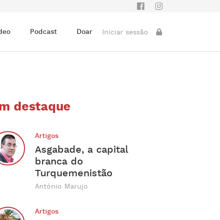
deo
Podcast
Doar
Iniciar sessão
m destaque
Artigos
Asgabade, a capital
branca do
Turquemenistão
António Marujo
Artigos