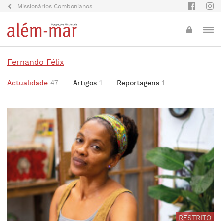
Missionários Combonianos
Fernando Félix
Actualidade
47
Artigos
1
Reportagens
1
RESTRITO