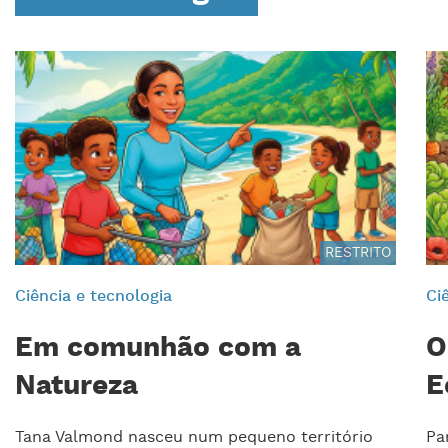
RESTRITO
Ciência e tecnologia
Ci
Em comunhão com a
O
Natureza
E
Tana Valmond nasceu num pequeno território
Pa