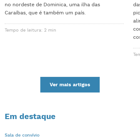
no nordeste de Dominica, uma ilha das
da
Caraíbas, que é também um país.
pi
al
co
Tempo de leitura: 2 min
co
Tem
Ver mais artigos
Em destaque
Sala de convívio