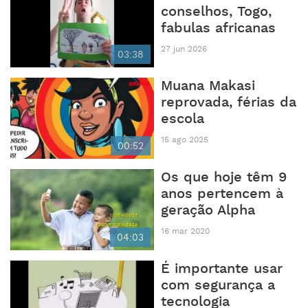
conselhos, Togo,
fabulas africanas
27 jun 2026
03:38
Muana Makasi
reprovada, férias da
escola
15 ago 2025
00:52
Os que hoje têm 9
anos pertencem à
geração Alpha
16 mar 2020
04:03
É importante usar
com segurança a
tecnologia